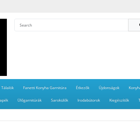
Tálalók
Fanetti Konyha Garnitúra
Étkezők
Újdonságok
Konyh
apék
Ülőgarnitúrák
Sarokülők
Irodabútorok
Kiegészítők