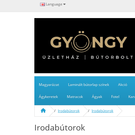
Language
Magyarázat
Laminált bútorlap színek
Akció
Ágykeretek
Matracok
Ágyak
Fotel
Kan
Irodabútorok
Irodabútorok
Irodabútorok