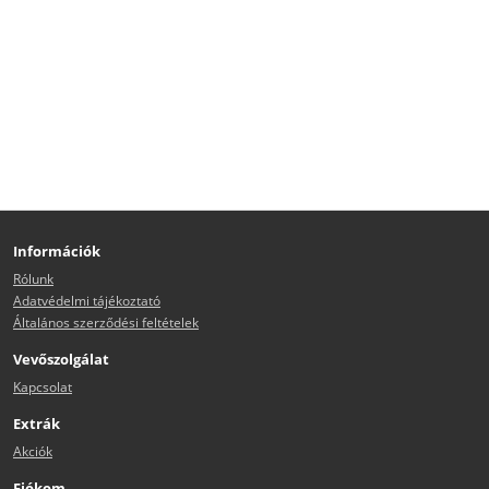
Információk
Rólunk
Adatvédelmi tájékoztató
Általános szerződési feltételek
Vevőszolgálat
Kapcsolat
Extrák
Akciók
Fiókom