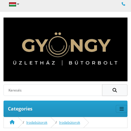
Categories
Irodabútorok
Irodabútorok