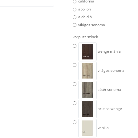
california
apollon
aida dió
világos sonoma
korpusz színek
wenge mánia
világos sonoma
sötét sonoma
arusha wenge
vanilia