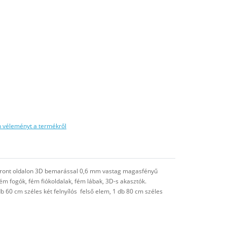
n véleményt a termékről
, front oldalon 3D bemarással 0,6 mm vastag magasfényű
ém fogók, fém fiókoldalak, fém lábak, 3D-s akasztók.
b 60 cm széles két felnyílós felső elem, 1 db 80 cm széles