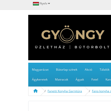
Nyelv
Magyarázat
Bútorlap színek
Akció
Tálalók
Ágykeretek
Matracok
Ágyak
Fotel
Kan
Fanetti Konyha Garnitúra
Fano konyha 