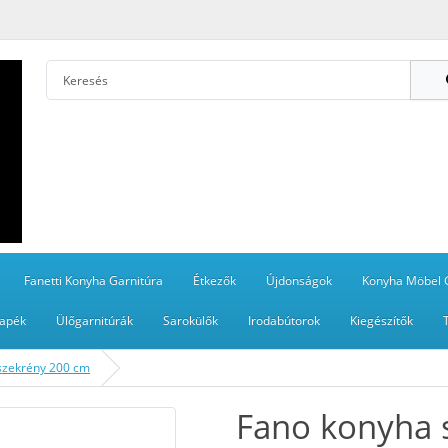
Fanetti Konyha Garnitúra
Étkezők
Újdonságok
Konyha Möbel 
apék
Ülőgarnitúrák
Sarokülők
Irodabútorok
Kiegészítők
szekrény 200 cm
Fano konyha 