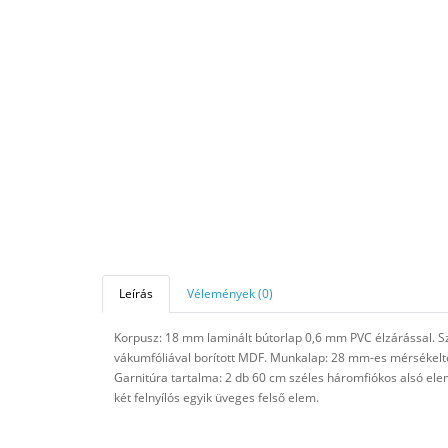
Leírás
Vélemények (0)
Korpusz: 18 mm laminált bútorlap 0,6 mm PVC élzárással. S
vákumfóliával borított MDF. Munkalap: 28 mm-es mérsékelten
Garnitúra tartalma: 2 db 60 cm széles háromfiókos alsó elem
két felnyílós egyik üveges felső elem.