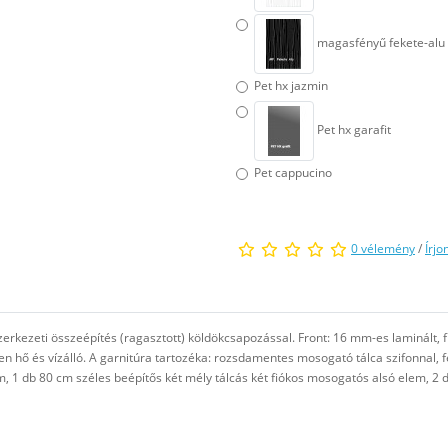
magasfényű fekete-alu
Pet hx jazmin
Pet hx garafit
Pet cappucino
0 vélemény
/
Írjo
zerkezeti összeépítés (ragasztott) köldökcsapozással. Front: 16 mm-es laminált
 hő és vízálló. A garnitúra tartozéka: rozsdamentes mosogató tálca szifonnal, f
, 1 db 80 cm széles beépítős két mély tálcás két fiókos mosogatós alsó elem, 2 d