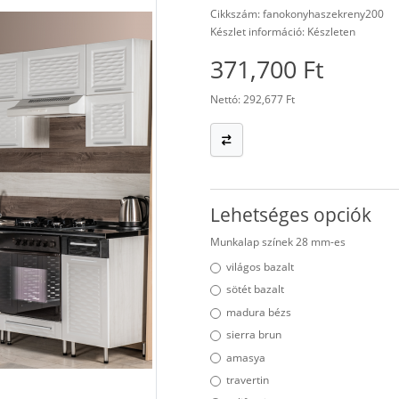
Cikkszám: fanokonyhaszekreny200
Készlet információ: Készleten
371,700 Ft
Nettó: 292,677 Ft
Lehetséges opciók
Munkalap színek 28 mm-es
világos bazalt
sötét bazalt
madura bézs
sierra brun
amasya
travertin