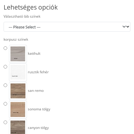
Lehetséges opciók
Választható láb színek
korpusz színek
katthult
rusztik fehér
san remo
sonoma tölgy
canyon tölgy