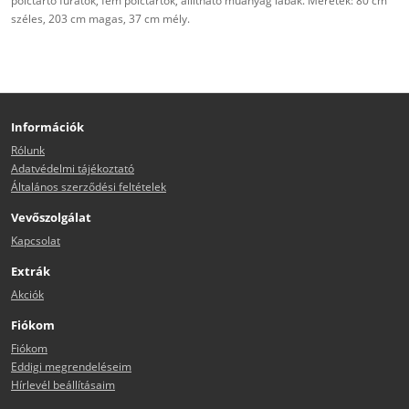
polctartó furatok, fém polctartók, állítható műanyag lábak. Méretek: 80 cm
széles, 203 cm magas, 37 cm mély.
Információk
Rólunk
Adatvédelmi tájékoztató
Általános szerződési feltételek
Vevőszolgálat
Kapcsolat
Extrák
Akciók
Fiókom
Fiókom
Eddigi megrendeléseim
Hírlevél beállításaim