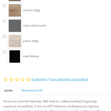
artisan tölgy
matt sötétszürke
justus tölgy
matt fekete
0 vélemény
/
Írjon véleményt a termékről
Leírás
Vélemények (0)
18 mm-es laminált bútorlap, ABS élzárás, süllyesztettfejű forgácslap
csavarral összeállítva, 3 mm-es HDF hátlemez tűzőkapoccsal rögzítve,