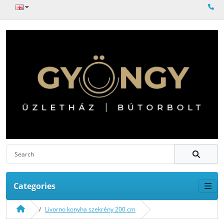
Categories
Livorno konyha szekrény 200 cm