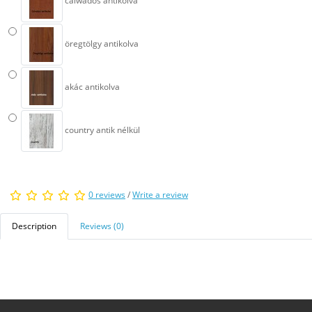
calwados antikolva
öregtölgy antikolva
akác antikolva
country antik nélkül
0 reviews
/
Write a review
Description
Reviews (0)