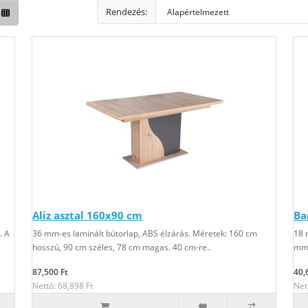
Rendezés:
Aliz asztal 160x90 cm
Ba
. A
36 mm-es laminált bútorlap, ABS élzárás. Méretek: 160 cm
18 
hosszú, 90 cm széles, 78 cm magas. 40 cm-re..
mm-
87,500 Ft
40,
Nettó: 68,898 Ft
Net