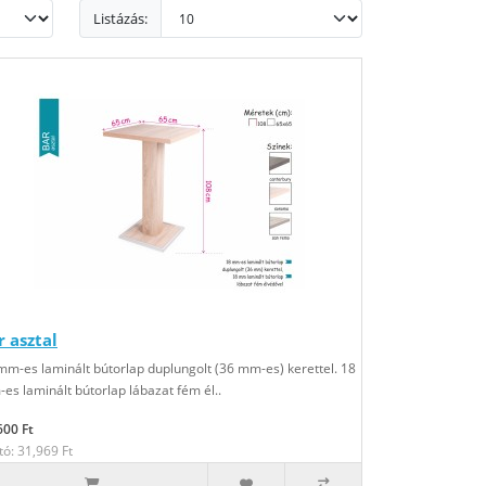
Listázás:
r asztal
mm-es laminált bútorlap duplungolt (36 mm-es) kerettel. 18
es laminált bútorlap lábazat fém él..
600 Ft
tó: 31,969 Ft