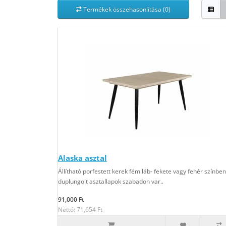
Termékek összehasonlítása (0)
Alaska asztal
Állítható porfestett kerek fém láb- fekete vagy fehér színben
duplungolt asztallapok szabadon var..
91,000 Ft
Nettó: 71,654 Ft