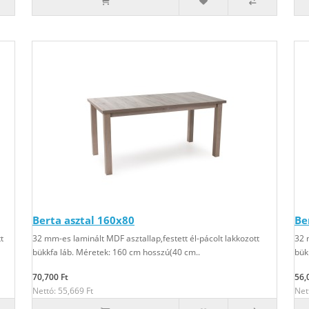
Berta asztal 160x80
Be
t
32 mm-es laminált MDF asztallap,festett él-pácolt lakkozott
32 
bükkfa láb. Méretek: 160 cm hosszú(40 cm..
bük
70,700 Ft
56,
Nettó: 55,669 Ft
Net