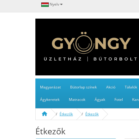
Nyelv
Magyarázat
Bútorlap színek
Akció
Tálalók
Ágykeretek
Matracok
Ágyak
Fotel
Kan
Étkezők
Étkezők
Étkezők