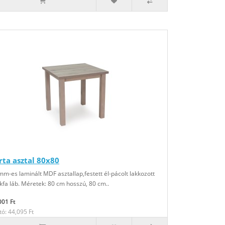
rta asztal 80x80
mm-es laminált MDF asztallap,festett él-pácolt lakkozott
kfa láb. Méretek: 80 cm hosszú, 80 cm..
001 Ft
tó: 44,095 Ft