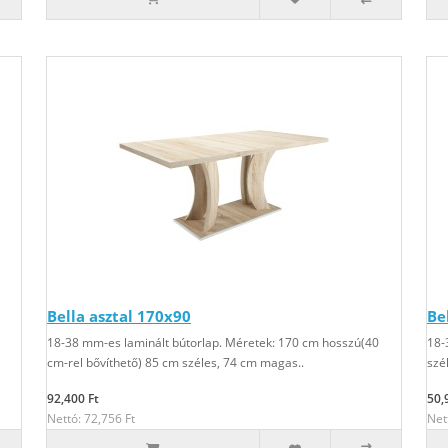
Bella asztal 170x90
Be
18-38 mm-es laminált bútorlap. Méretek: 170 cm hosszú(40
18-
cm-rel bővíthető) 85 cm széles, 74 cm magas..
szé
92,400 Ft
50,
Nettó: 72,756 Ft
Net