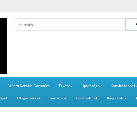
Fanetti Konyha Garnitúra
Étkezők
Újdonságok
Konyha Möbel 
apék
Ülőgarnitúrák
Sarokülők
Irodabútorok
Kiegészítők