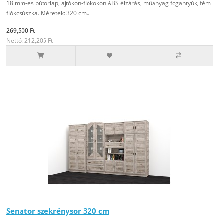
18 mm-es bútorlap, ajtókon-fiókokon ABS élzárás, műanyag fogantyúk, fém
fiókcsúszka. Méretek: 320 cm..
269,500 Ft
Nettó: 212,205 Ft
Senator szekrénysor 320 cm