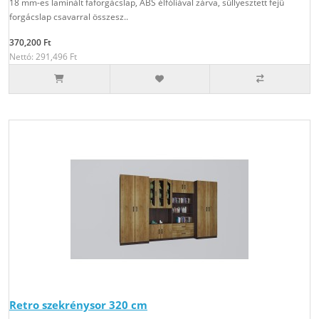
18 mm-es laminált faforgácslap, ABS élfóliával zárva, süllyesztett fejű
forgácslap csavarral összesz..
370,200 Ft
Nettó: 291,496 Ft
Retro szekrénysor 320 cm