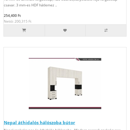
csavar. 3 mm-es HDF hátlemez ..
254,400 Ft
Nettó: 200,315 Ft
Nepal áthidalós hálószoba bútor