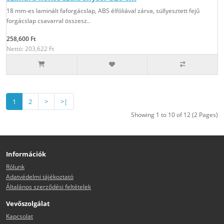
18 mm-es laminált faforgácslap, ABS élfóliával zárva, süllyesztett fejű
forgácslap csavarral összesz..
258,600 Ft
Nettó: 203,622 Ft
1
2
>
>|
Showing 1 to 10 of 12 (2 Pages)
Információk
Rólunk
Adatvédelmi tájékoztató
Általános szerződési feltételek
Vevőszolgálat
Kapcsolat