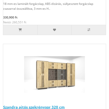
18 mm-es laminált forgácslap, ABS élzárás, süllyesztett forgácslap
csavarral összeállítva, 3 mm-es H..
330,900 Ft
Nettó: 260,551 Ft
Szandra ajtós szekrénysor 320 cm