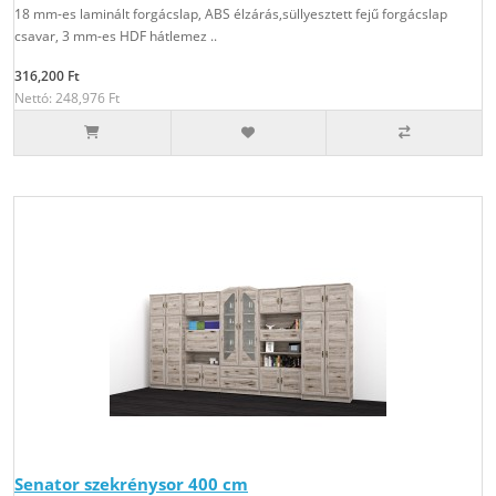
18 mm-es laminált forgácslap, ABS élzárás,süllyesztett fejű forgácslap
csavar, 3 mm-es HDF hátlemez ..
316,200 Ft
Nettó: 248,976 Ft
Senator szekrénysor 400 cm