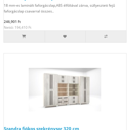
18 mm-es laminált faforgácslap,ABS élfóliával zárva, süllyesztett fejű
faforgácslap csavarral összes..
246,901 Ft
Nettó: 194,410 Ft
Szandra fiókos szekrénysor 320 cm