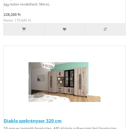
ágy külön rendelhető. Méret..
228,200 Ft
Nettó: 179,685 Ft
Diablo szekrénysor 320 cm
18 mm-es laminált forgácslap, ABS élzárás,süllyesztett fejű forgácslap