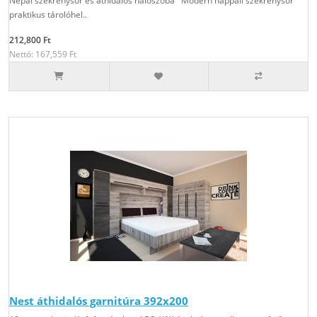
Nepal szekrénysor és áthidalós hálószoba Modern nappali szekrénysor
praktikus tárolóhel..
212,800 Ft
Nettó: 167,559 Ft
Nest áthidalós garnitúra 392x200