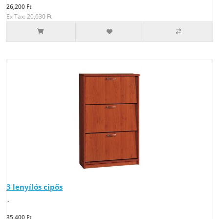
26,200 Ft
Ex Tax: 20,630 Ft
3 lenyílós cipős
..
35,400 Ft