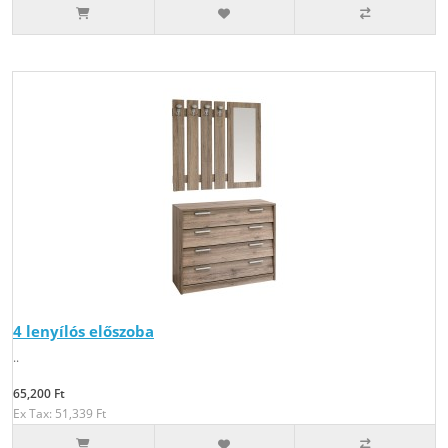
4 lenyílós előszoba
..
65,200 Ft
Ex Tax: 51,339 Ft