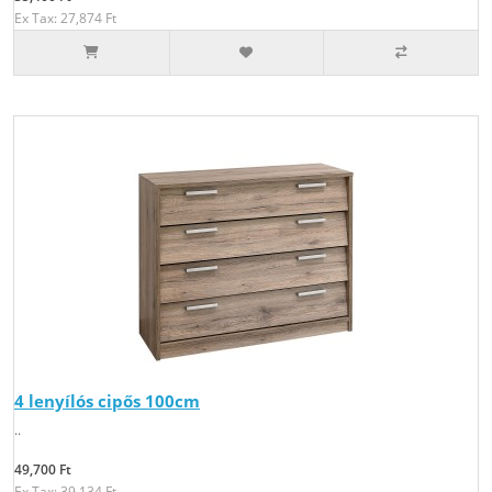
Ex Tax: 27,874 Ft
4 lenyílós cipős 100cm
..
49,700 Ft
Ex Tax: 39,134 Ft