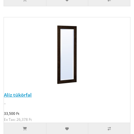
Alíz tükörfal
..
33,500 Ft
Ex Tax: 26,378 Ft