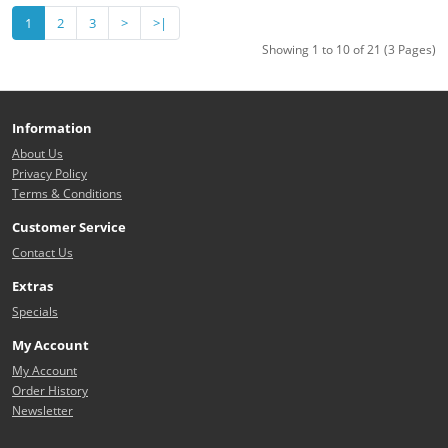
1
2
3
>
>|
Showing 1 to 10 of 21 (3 Pages)
Information
About Us
Privacy Policy
Terms & Conditions
Customer Service
Contact Us
Extras
Specials
My Account
My Account
Order History
Newsletter