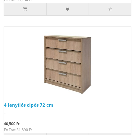
4 lenyílós cipős 72 cm
..
40,500 Ft
Ex Tax: 31,890 Ft