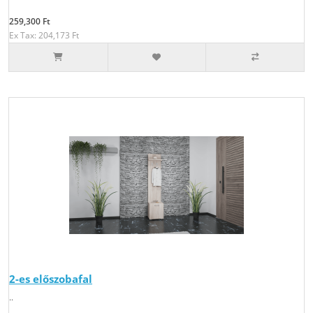
259,300 Ft
Ex Tax: 204,173 Ft
2-es előszobafal
..