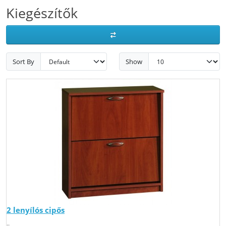
Kiegészítők
Sort By
Show
2 lenyílós cipős
..