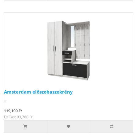
Amsterdam előszobaszekrény
..
119,100 Ft
Ex Tax: 93,780 Ft