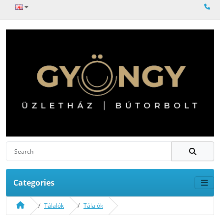
Categories
Tálalók
Tálalók