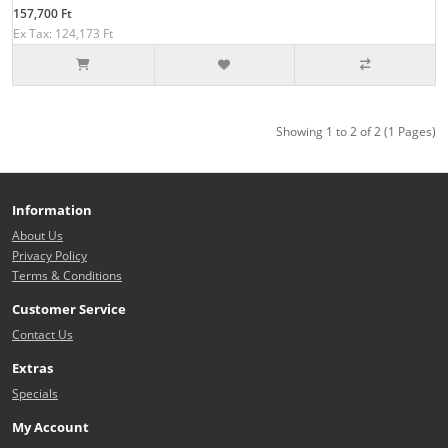
157,700 Ft
Ex Tax: 124,173 Ft
Showing 1 to 2 of 2 (1 Pages)
Information
About Us
Privacy Policy
Terms & Conditions
Customer Service
Contact Us
Extras
Specials
My Account