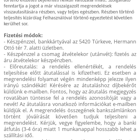
történő előzetes bejelentés nélküli változása miatt. Szolgáltató
fenntartja a jogot a már visszaigazolt megrendelések
visszautasítására részben, vagy teljes egészben. Részben történő
teljesítés kizárólag Felhasználóval történő egyeztetést követően
kerülhet sor.
Fizetési módok:
- Készpénzzel, bankkártyával az 5420 Túrkeve, Hermann
Ottó tér 7. alatti üzletben.
- Készpénzzel a csomag átvételekor (utánvét): fizetés az
áru átvételekor készpénzben.
- Előreutalás: a rendelés ellenértékét, a rendelés
teljesítése előtt átutalással is kifizetheti. Ez esetben a
megrendelési folyamat végén mindenképp jelezze ilyen
irányú szándékát! Kérésére az átutaláshoz díjbekérőt
küldünk e-mailben. Fontos, hogy az átutalás megjegyzés
rovatában tüntesse fel a rendelés azonosítóját vagy a
nevét! Az átutalásra vonatkozó információkat e-mailben
küldjük el. A megrendelés összegének bankszámlánkon
történt jóváírását követően tudjuk teljesíteni a
megrendelést. Kérjük, vegye figyelembe, hogy a banki
átfutás (3-4 óra) miatt 1 munkanappal hosszabb lehet a
szállítási idő.