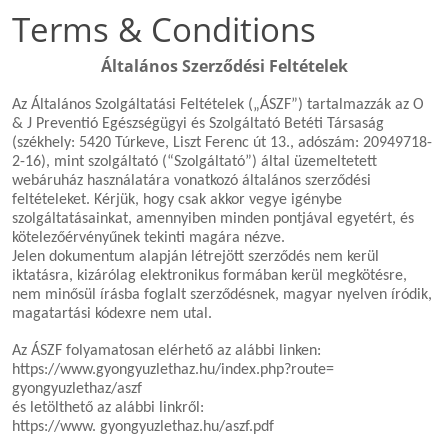
Terms & Conditions
Általános Szerződési Feltételek
Az Általános Szolgáltatási Feltételek („ÁSZF”) tartalmazzák az O
& J Preventió Egészségügyi és Szolgáltató Betéti Társaság
(székhely: 5420 Túrkeve, Liszt Ferenc út 13., adószám: 20949718-
2-16), mint szolgáltató (“Szolgáltató”) által üzemeltetett
webáruház használatára vonatkozó általános szerződési
feltételeket. Kérjük, hogy csak akkor vegye igénybe
szolgáltatásainkat, amennyiben minden pontjával egyetért, és
kötelezőérvényűnek tekinti magára nézve.
Jelen dokumentum alapján létrejött szerződés nem kerül
iktatásra, kizárólag elektronikus formában kerül megkötésre,
nem minősül írásba foglalt szerződésnek, magyar nyelven íródik,
magatartási kódexre nem utal.
Az ÁSZF folyamatosan elérhető az alábbi linken:
https://www.gyongyuzlethaz.hu/index.php?route=
gyongyuzlethaz/aszf
és letölthető az alábbi linkről:
https://www. gyongyuzlethaz.hu/aszf.pdf