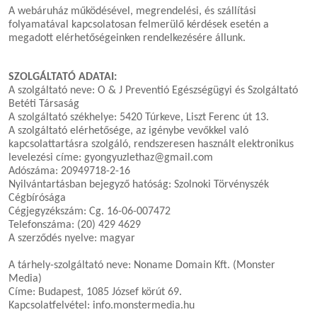
A webáruház működésével, megrendelési, és szállítási
folyamatával kapcsolatosan felmerülő kérdések esetén a
megadott elérhetőségeinken rendelkezésére állunk.
SZOLGÁLTATÓ ADATAI:
A szolgáltató neve: O & J Preventió Egészségügyi és Szolgáltató
Betéti Társaság
A szolgáltató székhelye: 5420 Túrkeve, Liszt Ferenc út 13.
A szolgáltató elérhetősége, az igénybe vevőkkel való
kapcsolattartásra szolgáló, rendszeresen használt elektronikus
levelezési címe: gyongyuzlethaz@gmail.com
Adószáma: 20949718-2-16
Nyilvántartásban bejegyző hatóság: Szolnoki Törvényszék
Cégbírósága
Cégjegyzékszám: Cg. 16-06-007472
Telefonszáma: (20) 429 4629
A szerződés nyelve: magyar
A tárhely-szolgáltató neve: Noname Domain Kft. (Monster
Media)
Címe: Budapest, 1085 József körút 69.
Kapcsolatfelvétel: info.monstermedia.hu