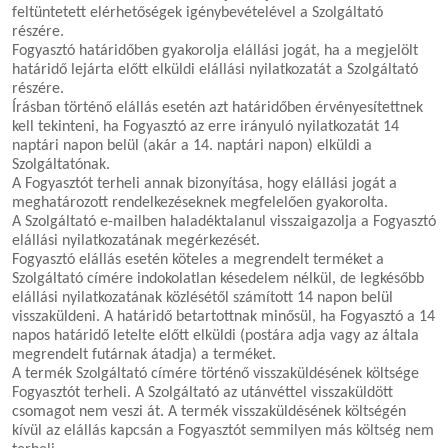
feltüntetett elérhetőségek igénybevételével a Szolgáltató
részére.
Fogyasztó határidőben gyakorolja elállási jogát, ha a megjelölt
határidő lejárta előtt elküldi elállási nyilatkozatát a Szolgáltató
részére.
Írásban történő elállás esetén azt határidőben érvényesítettnek
kell tekinteni, ha Fogyasztó az erre irányuló nyilatkozatát 14
naptári napon belül (akár a 14. naptári napon) elküldi a
Szolgáltatónak.
A Fogyasztót terheli annak bizonyítása, hogy elállási jogát a
meghatározott rendelkezéseknek megfelelően gyakorolta.
A Szolgáltató e-mailben haladéktalanul visszaigazolja a Fogyasztó
elállási nyilatkozatának megérkezését.
Fogyasztó elállás esetén köteles a megrendelt terméket a
Szolgáltató címére indokolatlan késedelem nélkül, de legkésőbb
elállási nyilatkozatának közlésétől számított 14 napon belül
visszaküldeni. A határidő betartottnak minősül, ha Fogyasztó a 14
napos határidő letelte előtt elküldi (postára adja vagy az általa
megrendelt futárnak átadja) a terméket.
A termék Szolgáltató címére történő visszaküldésének költsége
Fogyasztót terheli. A Szolgáltató az utánvéttel visszaküldött
csomagot nem veszi át. A termék visszaküldésének költségén
kívül az elállás kapcsán a Fogyasztót semmilyen más költség nem