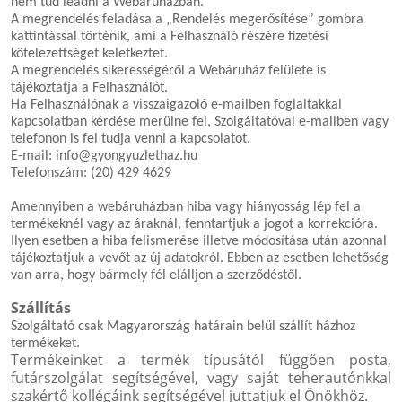
nem tud leadni a Webáruházban.
A megrendelés feladása a „Rendelés megerősítése” gombra
kattintással történik, ami a Felhasználó részére fizetési
kötelezettséget keletkeztet.
A megrendelés sikerességéről a Webáruház felülete is
tájékoztatja a Felhasználót.
Ha Felhasználónak a visszaigazoló e-mailben foglaltakkal
kapcsolatban kérdése merülne fel, Szolgáltatóval e-mailben vagy
telefonon is fel tudja venni a kapcsolatot.
E-mail: info@gyongyuzlethaz.hu
Telefonszám: (20) 429 4629
Amennyiben a webáruházban hiba vagy hiányosság lép fel a
termékeknél vagy az áraknál, fenntartjuk a jogot a korrekcióra.
Ilyen esetben a hiba felismerése illetve módosítása után azonnal
tájékoztatjuk a vevőt az új adatokról. Ebben az esetben lehetőség
van arra, hogy bármely fél elálljon a szerződéstől.
Szállítás
Szolgáltató csak Magyarország határain belül szállít házhoz
termékeket.
Termékeinket a termék típusától függően posta,
futárszolgálat segítségével, vagy saját teherautónkkal
szakértő kollégáink segítségével juttatjuk el Önökhöz.