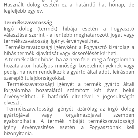
Használt dolog esetén ez a határidő hat hónap, de
legfeljebb egy év.
Termékszavatosság
Ingó dolog (termék) hibája esetén a Fogyasztó
választása szerint - a fentebb meghatározott jogát vagy
termékszavatossági igényt érvényesíthet.
Termékszavatossági igényként a Fogyasztó kizárólag a
hibás termék kijavítását vagy kicserélését kérheti.
A termék akkor hibás, ha az nem felel meg a forgalomba
hozatalakor hatályos minőségi követelményeknek vagy
pedig, ha nem rendelkezik a gyártó által adott leírásban
szereplő tulajdonságokkal.
Termékszavatossági igényét a termék gyártó általi
forgalomba hozatalától számított két éven belül
érvényesítheti. E határidő elteltével e jogosultságát
elveszti.
Termékszavatossági igényét kizárólag az ingó dolog
gyártójával vagy forgalmazójával szemben
gyakorolhatja. A termék hibáját termékszavatossági
igény érvényesítése esetén a Fogyasztónak kell
bizonyítania.