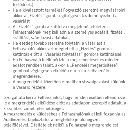
törlődnek.)
Ha a kiválasztott terméket Fogyasztó szeretné megvásárolni,
akkor a „Fizetés” gomb segítségével kezdeményezheti a
vásárlást
A „Fizetés” gombra kattintva megjelenő felületen a
Felhasználónak meg kell adnia a személyes adatait, fizetési,
szállítási, számlázási adatokat.
Ha esetleg tovább szeretné folytatni a vásárlást a
Felhasználó, akkor azt megteheti a „Fizetés” gombra
kattintás előtt a „Vásárlás folytatása” gombra kattintással.
Ha Felhasználó leellenőrizte a megrendelését és minden
adatot rendben talált, akkor a „Rendelés megerősítése”
gombbal véglegesen elküldésre kerül a Felhasználó
megrendelése.
A megrendelést követően e-mailben visszaigazolást küldünk
a Vásárló részére.
Szolgáltató kéri a Felhasználót, hogy minden esetben ellenőrizze
le a megrendelés elküldése előtt az adatlapon szereplő adatait, a
kiszállítási címet, elérhetőséget.
A megrendelés elküldéséhez a Felhasználónak el kell fogadnia az
Adatkezelési tájékoztatót a megfelelő jelölőnégyzet
bejelölésével. E feltételek nélkül a Felhasználó megrendelést