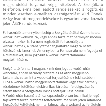
megrendelési folyamat végig vitelével. A Szolgáltató
telefonon, e-mailben leadott rendeléseiket is rögzíti, és
minden esetben e-mailben visszaigazolást küld Önnek.
Az így leadott megrendelésekre is egyaránt vonatkoznak
jelen ÁSZF rendelkezései.
Felhasználó, amennyiben belép a Szolgáltató által üzemeltetett
webáruház weboldalra, vagy annak tartalmát bármilyen módon
olvassa – akkor is, ha nem regisztrált felhasználója a
webáruháznak, a Szabályzatban foglaltakat magára nézve
kötelezőnek ismeri el. Amennyiben a Felhasználó nem fogadja el
a feltételeket, nem jogosult a webáruház tartalmának
megtekintésére.
Szolgáltató fenntart magának minden jogot a webáruház
weboldal, annak bármely részlete és az azon megjelenő
tartalmak, valamint a weboldal terjesztésének tekintetében.
Tilos a webáruházon megjelenő tartalmak vagy azok bármely
részletének letöltése, elektronikus tárolása, feldolgozása és
értékesítése a Szolgáltató írásos hozzájárulása nélkül.
A Webáruház használatához kapcsolódó olyan technikai jellegű
tájékoztatásokat, részletes feltételeket, melyeket jelen Általános
Szerződési Feltételek nem tartalmaznak, a webáruház felületein