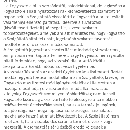
terheli.
Ha Fogyasztó eláll a szerződéstől, haladéktalanul, de legkésőbb a
Fogyasztó elállási nyilatkozatának kézhezvételétől számított 14
napon belül a Szolgáltató visszatéríti a Fogyasztó által teljesített
valamennyi ellenszolgáltatást, ideértve a fuvarozási
(kiszállításért fizetett) költséget is, kivéve azokat a
többletköltségeket, amelyek amiatt merültek fel, hogy Fogyasztó
a Szolgáltató által felkínált, legolcsóbb szokásos fuvarozási
módtól eltérő fuvarozási módot választott.
A Szolgáltató jogosult a visszatérítést mindaddig visszatartani,
amíg vissza nem kapta a terméket, vagy Fogyasztó nem igazolta
hitelt érdemlően, hogy azt visszaküldte: a kettő közül a
Szolgáltató a korábbi időpontot veszi figyelembe.
A visszatérítés során az eredeti ügylet során alkalmazott fizetési
móddal egyező fizetési módot alkalmaz a Szolgáltató, kivéve, ha
Fogyasztó más fizetési mód igénybevételéhez kifejezetten a
hozzájárulását adja; e visszatérítési mód alkalmazásából
kifolyólag Fogyasztót semmilyen többletköltség nem terheli.
Fogyasztó kizárólag akkor vonható felelősségre a termékben
bekövetkezett értékcsökkenésért, ha az a termék jellegének,
tulajdonságainak megállapításához szükséges használatot
meghaladó használat miatt következett be. A Szolgáltató nem
felel azért, ha a visszaküldés során a termék elveszik vagy
megsérül. A csomagolás sérüléséből eredő költségek a