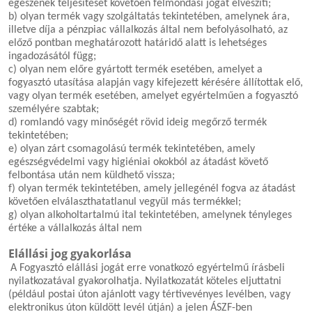
egészének teljesítését követően felmondási jogát elveszíti;
b) olyan termék vagy szolgáltatás tekintetében, amelynek ára,
illetve díja a pénzpiac vállalkozás által nem befolyásolható, az
előző pontban meghatározott határidő alatt is lehetséges
ingadozásától függ;
c) olyan nem előre gyártott termék esetében, amelyet a
fogyasztó utasítása alapján vagy kifejezett kérésére állítottak elő,
vagy olyan termék esetében, amelyet egyértelműen a fogyasztó
személyére szabtak;
d) romlandó vagy minőségét rövid ideig megőrző termék
tekintetében;
e) olyan zárt csomagolású termék tekintetében, amely
egészségvédelmi vagy higiéniai okokból az átadást követő
felbontása után nem küldhető vissza;
f) olyan termék tekintetében, amely jellegénél fogva az átadást
követően elválaszthatatlanul vegyül más termékkel;
g) olyan alkoholtartalmú ital tekintetében, amelynek tényleges
értéke a vállalkozás által nem
Elállási jog gyakorlása
A Fogyasztó elállási jogát erre vonatkozó egyértelmű írásbeli
nyilatkozatával gyakorolhatja. Nyilatkozatát köteles eljuttatni
(például postai úton ajánlott vagy tértivevényes levélben, vagy
elektronikus úton küldött levél útján) a jelen ÁSZF-ben