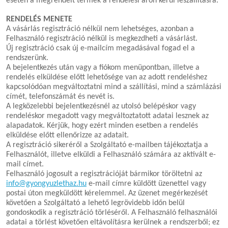
esetén a megrendelt termék a rendelési áron kerül leszállításra.
RENDELÉS MENETE
A vásárlás regisztráció nélkül nem lehetséges, azonban a
Felhasználó regisztráció nélkül is megkezdheti a vásárlást.
Új regisztráció csak új e-mailcím megadásával fogad el a
rendszerünk.
A bejelentkezés után vagy a fiókom menüpontban, illetve a
rendelés elküldése előtt lehetősége van az adott rendeléshez
kapcsolódóan megváltoztatni mind a szállítási, mind a számlázási
címét, telefonszámát és nevét is.
A legközelebbi bejelentkezésnél az utolsó belépéskor vagy
rendeléskor megadott vagy megváltoztatott adatai lesznek az
alapadatok. Kérjük, hogy ezért minden esetben a rendelés
elküldése előtt ellenőrizze az adatait.
A regisztráció sikeréről a Szolgáltató e-mailben tájékoztatja a
Felhasználót, illetve elküldi a Felhasználó számára az aktivált e-
mail címet.
Felhasználó jogosult a regisztrációját bármikor töröltetni az
info@gyongyuzlethaz.hu
e-mail címre küldött üzenettel vagy
postai úton megküldött kérelemmel. Az üzenet megérkezését
követően a Szolgáltató a lehető legrövidebb időn belül
gondoskodik a regisztráció törléséről. A Felhasználó felhasználói
adatai a törlést követően eltávolításra kerülnek a rendszerből; ez