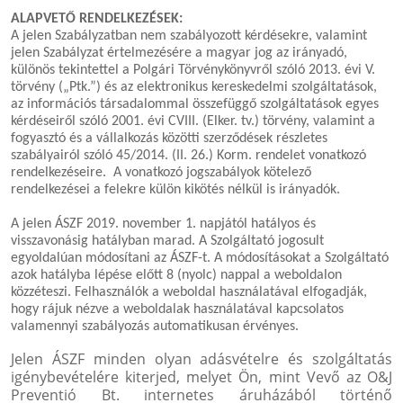
ALAPVETŐ RENDELKEZÉSEK:
A jelen Szabályzatban nem szabályozott kérdésekre, valamint
jelen Szabályzat értelmezésére a magyar jog az irányadó,
különös tekintettel a Polgári Törvénykönyvről szóló 2013. évi V.
törvény („Ptk.”) és az elektronikus kereskedelmi szolgáltatások,
az információs társadalommal összefüggő szolgáltatások egyes
kérdéseiről szóló 2001. évi CVIII. (Elker. tv.) törvény, valamint a
fogyasztó és a vállalkozás közötti szerződések részletes
szabályairól szóló 45/2014. (II. 26.) Korm. rendelet vonatkozó
rendelkezéseire. A vonatkozó jogszabályok kötelező
rendelkezései a felekre külön kikötés nélkül is irányadók.
A jelen ÁSZF 2019. november 1. napjától hatályos és
visszavonásig hatályban marad. A Szolgáltató jogosult
egyoldalúan módosítani az ÁSZF-t. A módosításokat a Szolgáltató
azok hatályba lépése előtt 8 (nyolc) nappal a weboldalon
közzéteszi. Felhasználók a weboldal használatával elfogadják,
hogy rájuk nézve a weboldalak használatával kapcsolatos
valamennyi szabályozás automatikusan érvényes.
Jelen ÁSZF minden olyan adásvételre és szolgáltatás
igénybevételére kiterjed, melyet Ön, mint Vevő az O&J
Preventió Bt. internetes áruházából történő