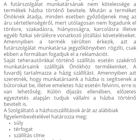
A futárszolgálat munkatársának nem kötelessége a
termékek házba történő bevitele. Miután a terméket
Önöknek átadja, minden esetben győződjenek meg az
áru sértetlenségéről, mert utólagosan nem fogadunk el
törésre, szakadásra, hiányosságra, karcolásra illetve
egyéb fizikai sérülésre vonatkozó jótállási követeléseket.
Amennyiben a termék sérülten érkezik, azt a
futárszolgálat munkatársa jegyzőkönyvben rögzíti, csak
ebben a formában fogadjuk el a reklamációt.
Saját teherautónkkal történő szállítás esetén szakértő
munkatársaink szállítják Önökhöz termékeinket. A
fuvardíj tartalmazza a házig szállítást. Amennyiben azt
szeretnék, hogy munkatársaink a házba is segítsenek a
bútorokat be, illetve emeletes ház esetén felvinni, erre is
van lehetőség. Külön díjazás ellenében, előzetes
egyeztetés alapján tudjuk vállalni a házba történő
bevitelt is.
A Szolgáltató a házhozszállítások árát az alábbiak
figyelembevételével határozza meg:
súly
térfogat
szállítás címe