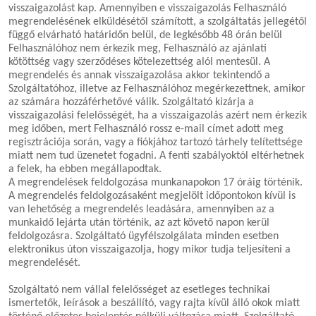
visszaigazolást kap. Amennyiben e visszaigazolás Felhasználó
megrendelésének elküldésétől számított, a szolgáltatás jellegétől
függő elvárható határidőn belül, de legkésőbb 48 órán belül
Felhasználóhoz nem érkezik meg, Felhasználó az ajánlati
kötöttség vagy szerződéses kötelezettség alól mentesül. A
megrendelés és annak visszaigazolása akkor tekintendő a
Szolgáltatóhoz, illetve az Felhasználóhoz megérkezettnek, amikor
az számára hozzáférhetővé válik. Szolgáltató kizárja a
visszaigazolási felelősségét, ha a visszaigazolás azért nem érkezik
meg időben, mert Felhasználó rossz e-mail címet adott meg
regisztrációja során, vagy a fiókjához tartozó tárhely telítettsége
miatt nem tud üzenetet fogadni. A fenti szabályoktól eltérhetnek
a felek, ha ebben megállapodtak.
A megrendelések feldolgozása munkanapokon 17 óráig történik.
A megrendelés feldolgozásaként megjelölt időpontokon kívül is
van lehetőség a megrendelés leadására, amennyiben az a
munkaidő lejárta után történik, az azt követő napon kerül
feldolgozásra. Szolgáltató ügyfélszolgálata minden esetben
elektronikus úton visszaigazolja, hogy mikor tudja teljesíteni a
megrendelését.
Szolgáltató nem vállal felelősséget az esetleges technikai
ismertetők, leírások a beszállító, vagy rajta kívül álló okok miatt