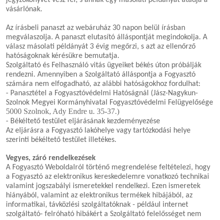
jegyzőkönyvet vesz fel, s annak egy másolati példányát átadja a
vásárlónak.
Az írásbeli panaszt az webáruház 30 napon belül írásban
megválaszolja. A panaszt elutasító álláspontját megindokolja. A
válasz másolati példányát 3 évig megőrzi, s azt az ellenőrző
hatóságoknak kérésükre bemutatja.
Szolgáltató és Felhasználó vitás ügyeiket békés úton próbálják
rendezni. Amennyiben a Szolgáltató álláspontja a Fogyasztó
számára nem elfogadható, az alábbi hatóságokhoz fordulhat:
- Panasztétel a Fogyasztóvédelmi Hatóságnál (Jász-Nagykun-
Szolnok Megyei Kormányhivatal Fogyasztóvédelmi Felügyelősége
5000 Szolnok, Ady Endre u. 35-37.)
- Békéltető testület eljárásának kezdeményezése
Az eljárásra a Fogyasztó lakóhelye vagy tartózkodási helye
szerinti békéltető testület illetékes.
Vegyes, záró rendelkezések
A Fogyasztó Weboldalról történő megrendelése feltételezi, hogy
a Fogyasztó az elektronikus kereskedelemre vonatkozó technikai
valamint jogszabályi ismeretekkel rendelkezi. Ezen ismeretek
hiányából, valamint az elektronikus termékek hibájából, az
informatikai, távközlési szolgáltatóknak - például internet
szolgáltató- felróható hibákért a Szolgáltató felelősséget nem