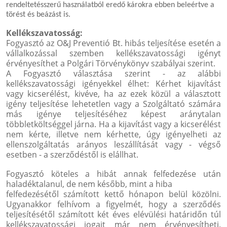
rendeltetésszerű használatból eredő károkra ebben beleértve a
törést és beázást is.
Kellékszavatosság:
Fogyasztó az O&J Preventió Bt. hibás teljesítése esetén a
vállalkozással szemben kellékszavatossági igényt
érvényesíthet a Polgári Törvénykönyv szabályai szerint.
A Fogyasztó választása szerint - az alábbi
kellékszavatossági igényekkel élhet: Kérhet kijavítást
vagy kicserélést, kivéve, ha az ezek közül a választott
igény teljesítése lehetetlen vagy a Szolgáltató számára
más igénye teljesítéséhez képest aránytalan
többletköltséggel járna. Ha a kijavítást vagy a kicserélést
nem kérte, illetve nem kérhette, úgy igényelheti az
ellenszolgáltatás arányos leszállítását vagy - végső
esetben - a szerződéstől is elállhat.
Fogyasztó köteles a hibát annak felfedezése után
haladéktalanul, de nem később, mint a hiba
felfedezésétől számított kettő hónapon belül közölni.
Ugyanakkor felhívom a figyelmét, hogy a szerződés
teljesítésétől számított két éves elévülési határidőn túl
kellékszavatossági jogait már nem érvényesítheti.