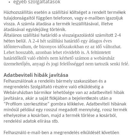
egyéb szolgáltatások
Házhozszállítás esetén a szállítási költséget a rendelt termékek
tulajdonságaitól függően telefonon, vagy e-mailben igazoljuk
vissza. A számla átadása a termék leszállításával, illetve
átadásával egyidejűleg történik.
Általános szállítási határidő a visszaigazolástól számított 2-4
A 2-4 hét szállítási határidő egy átlagos éves
héten belül.
időintervallum, de bizonyos időszakokban ez az idő változhat.
Lehet hosszabb, azonban lehet rövidebb is. A feltüntetett
határidőktől való eltérés nem kérhető számon a webáruház
üzemeltetőjén, anyagi és jogi felelősséggel nem tartozik senki felé.
Adatbeviteli hibák javítása
Felhasználónak a rendelés bármely szakaszában és a
megrendelés Szolgáltató részére való elküldéséig a
Webáruházban bármikor lehetősége van az adatbeviteli hibák
javítására, akár a saját fiókjában a bejelentkezés után a
“Profilom szerkesztése” gombra klikkelve. Adatbeviteli hibának
minősül például egy rosszul megadott mennyiség, rossz termék
elhelyezése a kosárban, majd a termék törlése a kosárból,
rendelési adatok elírása stb.
Felhasználó e-mail-ben a megrendelés elküldését követően