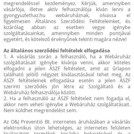
megrendeléssel kezdeményez. Kérjük, amennyiben
vásárlója, illetve aktív felhasználója kíván lenni a
gyongyuzlethaz.hu webáruháznak, olvassa el
figyelmesen Általános Szerződési Feltételeinket, és
kizárólag abban az esetben vegye igénybe
szolgáltatásainkat, amennyiben minden pontjával
egyetért, és kötelező érvényűnek tekinti magára nézve!
Az általános szerződési feltételek elfogadása
1. A vásárlás során a felhasználó, ha a Webáruház
szolgáltatásait igénybe kívánja venni, akkor köteles
elfogadni a jelen ÁSZF feltételeit, amit az űrlapon
található jelölő négyzet kiválasztásával tehet meg. Az
ÁSZF feltételeinek elfogadása esetén a jelen ÁSZF
szerinti szerződés jön létre az Szolgáltató és a
Webáruház felhasználója között.
2. Ha a felhasználó az ÁSZF feltételeit nem fogadja el,
akkor nem veheti igénybe a Webáruház szolgáltatásait.
Nem küldhet megrendelést sem.
Az O&J Preventió Bt. internetes áruházában a vásárlás
elektronikus úton lehetséges, az internetes felületen
kiválasztott termékek kosárba helyezésével és a