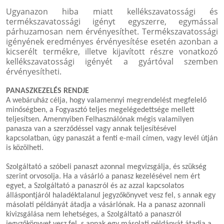
Ugyanazon hiba miatt kellékszavatossági és
termékszavatossági igényt egyszerre, egymással
párhuzamosan nem érvényesíthet. Termékszavatossági
igényének eredményes érvényesítése esetén azonban a
kicserélt termékre, illetve kijavított részre vonatkozó
kellékszavatossági igényét a gyártóval szemben
érvényesítheti.
PANASZKEZELÉS RENDJE
A webáruház célja, hogy valamennyi megrendelést megfelelő
minőségben, a Fogyasztó teljes megelégedettsége mellett
teljesítsen. Amennyiben Felhasználónak mégis valamilyen
panasza van a szerződéssel vagy annak teljesítésével
kapcsolatban, úgy panaszát a fenti e-mail címen, vagy levél útján
is közölheti.
Szolgáltató a szóbeli panaszt azonnal megvizsgálja, és szükség
szerint orvosolja. Ha a vásárló a panasz kezelésével nem ért
egyet, a Szolgáltató a panaszról és az azzal kapcsolatos
álláspontjáról haladéktalanul jegyzőkönyvet vesz fel, s annak egy
másolati példányát átadja a vásárlónak. Ha a panasz azonnali
kivizsgálása nem lehetséges, a Szolgáltató a panaszról