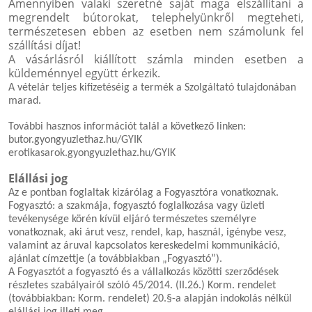
Amennyiben valaki szeretné saját maga elszállítani a
megrendelt bútorokat, telephelyünkről megteheti,
természetesen ebben az esetben nem számolunk fel
szállítási díjat!
A vásárlásról kiállított számla minden esetben a
küldeménnyel együtt érkezik.
A vételár teljes kifizetéséig a termék a Szolgáltató tulajdonában
marad.
További hasznos információt talál a következő linken:
butor.gyongyuzlethaz.hu/GYIK
erotikasarok.gyongyuzlethaz.hu/GYIK
Elállási jog
Az e pontban foglaltak kizárólag a Fogyasztóra vonatkoznak.
Fogyasztó: a szakmája, fogyasztó foglalkozása vagy üzleti
tevékenysége körén kívül eljáró természetes személyre
vonatkoznak, aki árut vesz, rendel, kap, használ, igénybe vesz,
valamint az áruval kapcsolatos kereskedelmi kommunikáció,
ajánlat címzettje (a továbbiakban „Fogyasztó”).
A Fogyasztót a fogyasztó és a vállalkozás közötti szerződések
részletes szabályairól szóló 45/2014. (II.26.) Korm. rendelet
(továbbiakban: Korm. rendelet) 20.§-a alapján indokolás nélkül