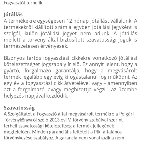
Fogyasztót terhelik
Jótállás
A termékekre egységesen 12 hónap jótállást vállalunk. A
termékekről kiállított számla egyben jótállási jegyként is
szolgál, külön jótállási jegyet nem adunk. A jótállás
mellett a törvény által biztosított szavatossági jogok is
természetesen érvényesek.
Bizonyos tartós fogyasztási cikkekre vonatkozó jótállási
kötelezettséget jogszabály ír elő. Ez annyit jelent, hogy a
gyártó, forgalmazó garantálja, hogy a megvásárolt
termék legalább egy évig kifogástalanul fog működni. Az
egy év a fogyasztási cikk átvételével vagy - amennyiben
azt a forgalmazó, avagy megbízottja végzi - az üzembe
helyezés napjával kezdődik.
Szavatosság
A Szolgáltatót a Fogyasztó által megvásárolt termékre a Polgári
Törvénykönyvről szóló 2013.évi V. törvény szabályai szerint
terheli szavatossági kötelezettség a termék jellegének
megfelelően. Minden garanciális feltételt a Ptk. általános
törvénykezése szabályoz. A garancia nem vonatkozik a nem