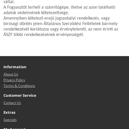
vállal.
A Fogyasztót terheli a számítógépe, illetve az azon található
adatok védelmének kötelezettsége.
Amennyiben kötelező erejű jogszabályi rendelkezés, vagy
bírósági döntés jelen Általános Szerződési Feltételek bármely
rendelkezését korlátozza vagy érvényteleníti, az nem érinti az
ÁSZF többi rendelkezésének érvényességét.
Information
About Us
Privacy Policy
Terms & Conditions
Customer Service
Contact Us
Extras
Specials