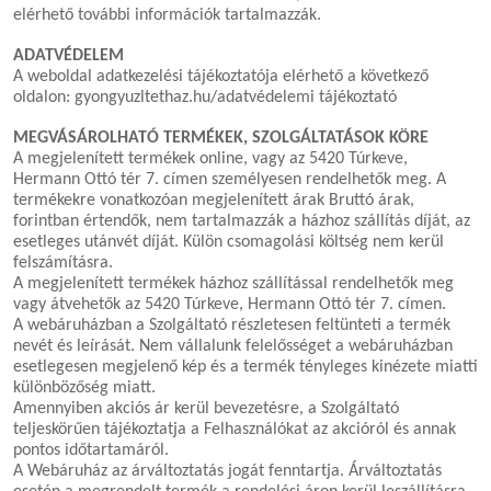
elérhető további információk tartalmazzák.
ADATVÉDELEM
A weboldal adatkezelési tájékoztatója elérhető a következő
oldalon: gyongyuzltethaz.hu/adatvédelemi tájékoztató
MEGVÁSÁROLHATÓ TERMÉKEK, SZOLGÁLTATÁSOK KÖRE
A megjelenített termékek online, vagy az 5420 Túrkeve,
Hermann Ottó tér 7. címen személyesen rendelhetők meg. A
termékekre vonatkozóan megjelenített árak Bruttó árak,
forintban értendők, nem tartalmazzák a házhoz szállítás díját, az
esetleges utánvét díját. Külön csomagolási költség nem kerül
felszámításra.
A megjelenített termékek házhoz szállítással rendelhetők meg
vagy átvehetők az 5420 Túrkeve, Hermann Ottó tér 7. címen.
A webáruházban a Szolgáltató részletesen feltünteti a termék
nevét és leírását. Nem vállalunk felelősséget a webáruházban
esetlegesen megjelenő kép és a termék tényleges kinézete miatti
különbözőség miatt.
Amennyiben akciós ár kerül bevezetésre, a Szolgáltató
teljeskörűen tájékoztatja a Felhasználókat az akcióról és annak
pontos időtartamáról.
A Webáruház az árváltoztatás jogát fenntartja. Árváltoztatás