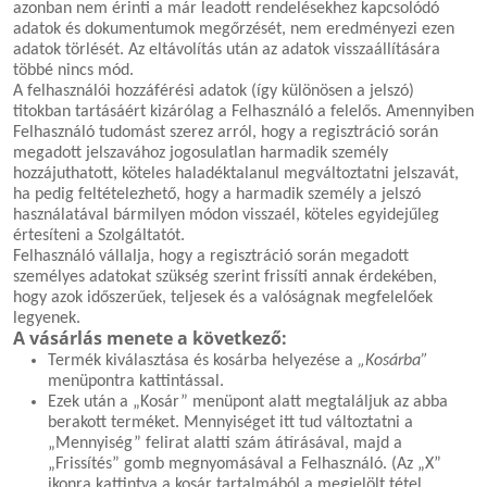
azonban nem érinti a már leadott rendelésekhez kapcsolódó
adatok és dokumentumok megőrzését, nem eredményezi ezen
adatok törlését. Az eltávolítás után az adatok visszaállítására
többé nincs mód.
A felhasználói hozzáférési adatok (így különösen a jelszó)
titokban tartásáért kizárólag a Felhasználó a felelős. Amennyiben
Felhasználó tudomást szerez arról, hogy a regisztráció során
megadott jelszavához jogosulatlan harmadik személy
hozzájuthatott, köteles haladéktalanul megváltoztatni jelszavát,
ha pedig feltételezhető, hogy a harmadik személy a jelszó
használatával bármilyen módon visszaél, köteles egyidejűleg
értesíteni a Szolgáltatót.
Felhasználó vállalja, hogy a regisztráció során megadott
személyes adatokat szükség szerint frissíti annak érdekében,
hogy azok időszerűek, teljesek és a valóságnak megfelelőek
legyenek.
A vásárlás menete a következő:
Termék kiválasztása és kosárba helyezése a
„Kosárba”
menüpontra kattintással.
Ezek után a „Kosár” menüpont alatt megtaláljuk az abba
berakott terméket. Mennyiséget itt tud változtatni a
„Mennyiség” felirat alatti szám átírásával, majd a
„Frissítés” gomb megnyomásával a Felhasználó. (Az „X”
ikonra kattintva a kosár tartalmából a megjelölt tétel