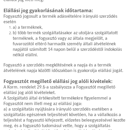
elállási jog illeti meg.
Elállási jog gyakorlásának időtartama:
Fogyasztó jogosult a termék adásvételére irányuló szerződés
esetén
a) a terméknek,
b) több termék szolgáltatásakor az utoljára szolgáltatott
terméknek, a fogyasztó vagy az általa megjelölt, a
fuvarozótól eltérő harmadik személy általi átvételének
napjától számított 14 napon belül a szerződéstől indokolás
nélkül elállni.
Fogyasztó a szerződés megkötésének a napja és a termék
átvételének napja közötti időszakban is gyakorolja elállási jogát.
Fogyasztót megillető elállási jog alóli kivételek:
A Korm. rendelet 29.§-a szabályozza a Fogyasztót megillető
elállási jog alóli kivételeket.
A Szolgáltató által értékesített termékekre figyelemmel a
Fogyasztót nem illeti meg az elállási joga:
a) a szolgáltatás nyújtására irányuló szerződés esetében a
szolgáltatás egészének teljesítését követően, ha a vállalkozás a
teljesítést a fogyasztó kifejezett, előzetes beleegyezésével kezdte
meg, és a fogyasztó tudomásul vette, hogy a szolgáltatás