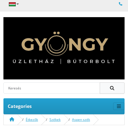
Categories
Étkezők
Székek
Aspen szék