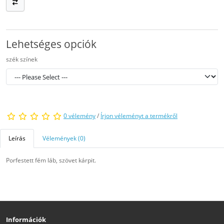
Lehetséges opciók
szék színek
0 vélemény
/
Írjon véleményt a termékről
Leírás
Vélemények (0)
Porfestett fém láb, szövet kárpit.
Információk