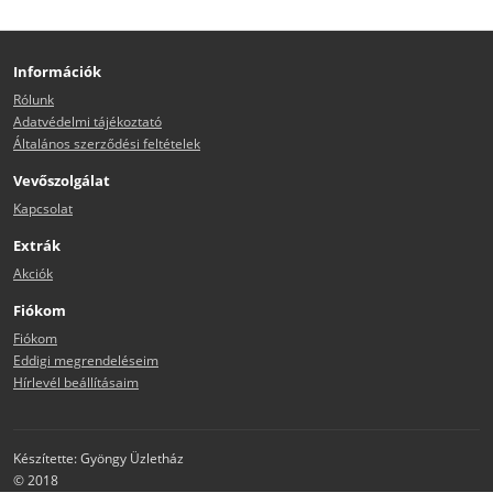
Információk
Rólunk
Adatvédelmi tájékoztató
Általános szerződési feltételek
Vevőszolgálat
Kapcsolat
Extrák
Akciók
Fiókom
Fiókom
Eddigi megrendeléseim
Hírlevél beállításaim
Készítette: Gyöngy Üzletház
© 2018