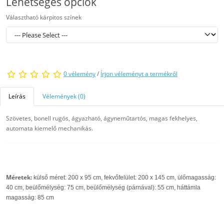
Lehetséges opciók
Választható kárpitos színek
0 vélemény
/
Írjon véleményt a termékről
Leírás
Vélemények (0)
Szövetes, bonell rugós, ágyazható, ágyneműtartós, magas fekhelyes,
automata kiemelő mechanikás.
Méretek:
külső méret: 200 x 95 cm, fekvőfelület: 200 x 145 cm, ülőmagasság:
40 cm, beülőmélység: 75 cm, beülőmélység (párnával): 55 cm, háttámla
magasság: 85 cm