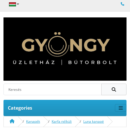
Categories
Kanapék
Karfa nélküli
Luna kanapé