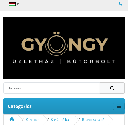
Categories
Kanapék
Karfa nélküli
Bruno kanapé