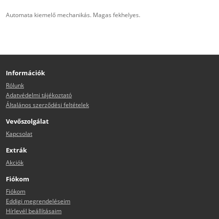
Automata kiemelő mechanikás. Magas fekhelyes.
Információk
Rólunk
Adatvédelmi tájékoztató
Általános szerződési feltételek
Vevőszolgálat
Kapcsolat
Extrák
Akciók
Fiókom
Fiókom
Eddigi megrendeléseim
Hírlevél beállításaim