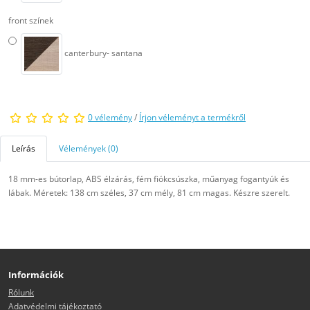
front színek
canterbury- santana
0 vélemény
/
Írjon véleményt a termékről
Leírás
Vélemények (0)
18 mm-es bútorlap, ABS élzárás, fém fiókcsúszka, műanyag fogantyúk és
lábak. Méretek: 138 cm széles, 37 cm mély, 81 cm magas. Készre szerelt.
Információk
Rólunk
Adatvédelmi tájékoztató