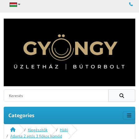
Categories
Kiegészítők
Háló
Atlanta 2 ajtós 3 fiókos komód