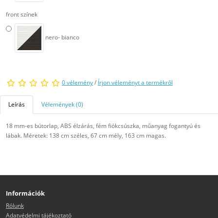
front színek
nero- bianco
0 vélemény
/
Írjon véleményt a termékről
Leírás
Vélemények (0)
18 mm-es bútorlap, ABS élzárás, fém fiókcsúszka, műanyag fogantyú és
lábak. Méretek: 138 cm széles, 67 cm mély, 163 cm magas.
Információk
Rólunk
Adatvédelmi tájékoztató