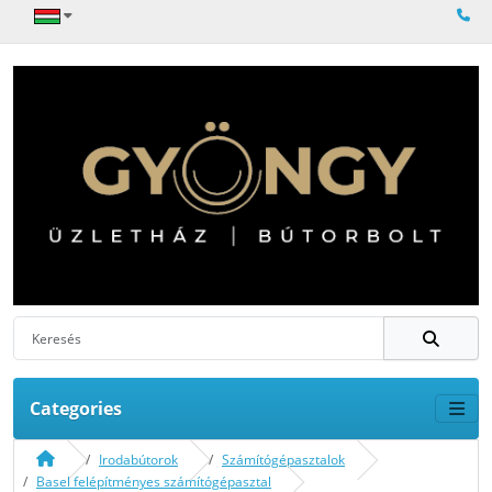
Categories
Irodabútorok
Számítógépasztalok
Basel felépítményes számítógépasztal