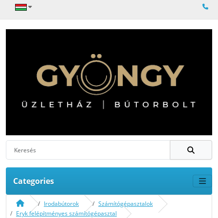
Categories
Irodabútorok
Számítógépasztalok
Eryk felépítményes számítógépasztal