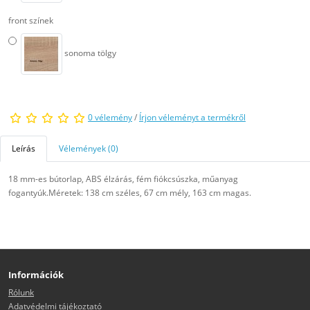
front színek
sonoma tölgy
0 vélemény
/
Írjon véleményt a termékről
Leírás
Vélemények (0)
18 mm-es bútorlap, ABS élzárás, fém fiókcsúszka, műanyag
fogantyúk.Méretek: 138 cm széles, 67 cm mély, 163 cm magas.
Információk
Rólunk
Adatvédelmi tájékoztató