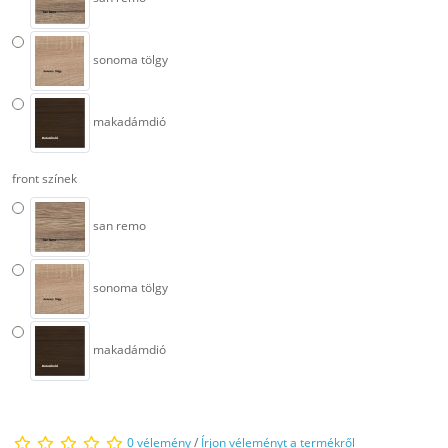
sonoma tölgy
makadámdió
front színek
san remo
sonoma tölgy
makadámdió
0 vélemény
/
Írjon véleményt a termékről