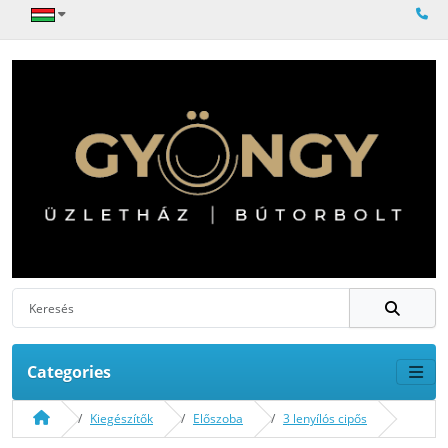
Categories
Kiegészítők
Előszoba
3 lenyílós cipős