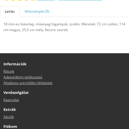
Leírás
Vélemények (0)
18 mm-es bútorlap, műanyag fogantyúk, szoklis. Méretek: 72 cm széles, 114
cm magas, 25,5 cm mély. Készre szerelt.
Információk
Rólunk
Adatvédelmi tájékoztató
Általános szerződési feltételek
Vevőszolgálat
Kapcsolat
Extrák
Akciók
Fiókom