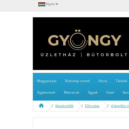
Nyelv
Magyarázat
Bútorlap színek
Akció
Tálalók
Ágykeretek
Matracok
Ágyak
Fotel
Kan
Kiegészítők
Előszoba
4 lenyílós 