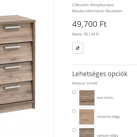
Cikkszám: 4lenyiloscipos
Készlet információ: Készleten
49,700 Ft
Nettó: 39,134 Ft
Lehetséges opciók
korpusz színek
san remo
sonoma tölgy
canyon tölgy