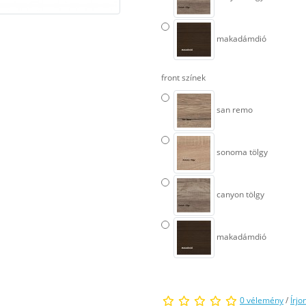
makadámdió
front színek
san remo
sonoma tölgy
canyon tölgy
makadámdió
0 vélemény
/
Írjo