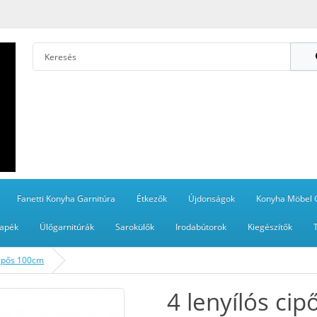
Fanetti Konyha Garnitúra
Étkezők
Újdonságok
Konyha Möbel 
apék
Ülőgarnitúrák
Sarokülők
Irodabútorok
Kiegészítők
cipős 100cm
4 lenyílós ci