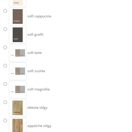
soft cappucino
soft grafit
soft latte
soft szürke
soft magnólia
dakota tölgy
appalche tölgy