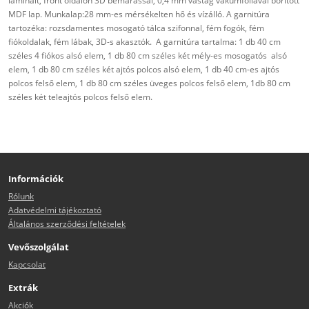
laminált, front oldalon 3D bemarással, 0,4 mm vastag vákumfóliával borított
MDF lap. Munkalap:28 mm-es mérsékelten hő és vízálló. A garnitúra
tartozéka: rozsdamentes mosogató tálca szifonnal, fém fogók, fém
fiókoldalak, fém lábak, 3D-s akasztók. A garnitúra tartalma: 1 db 40 cm
széles 4 fiókos alsó elem, 1 db 80 cm széles két mély-es mosogatós alsó
elem, 1 db 80 cm széles két ajtós polcos alsó elem, 1 db 40 cm-es ajtós
polcos felső elem, 1 db 80 cm széles üveges polcos felső elem, 1db 80 cm
széles két teleajtós polcos felső elem.
Információk
Rólunk
Adatvédelmi tájékoztató
Általános szerződési feltételek
Vevőszolgálat
Kapcsolat
Extrák
Akciók