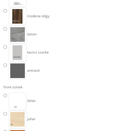
modena tölgy
beton
kavics szürke
antrazit
front színek
fehér
juhar