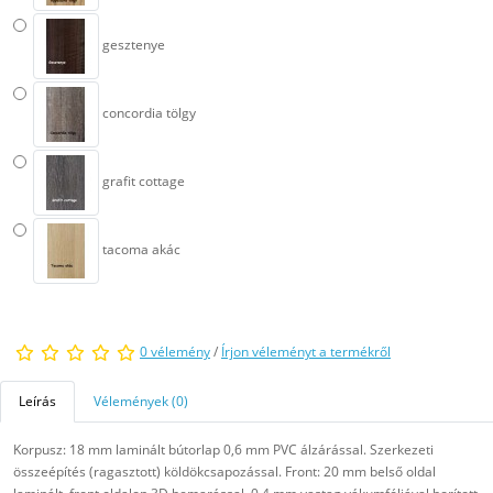
gesztenye
concordia tölgy
grafit cottage
tacoma akác
0 vélemény
/
Írjon véleményt a termékről
Leírás
Vélemények (0)
Korpusz: 18 mm laminált bútorlap 0,6 mm PVC álzárással. Szerkezeti
összeépítés (ragasztott) köldökcsapozással. Front: 20 mm belső oldal