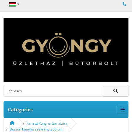
Categories
Fanetti Konyha Garnitúra
Boston konyha szekrény 200 cm