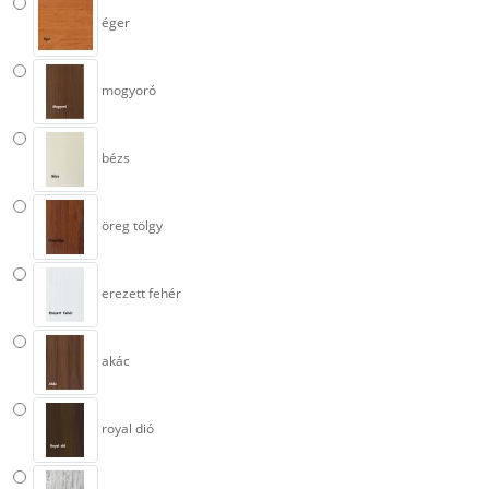
éger
mogyoró
bézs
öreg tölgy
erezett fehér
akác
royal dió