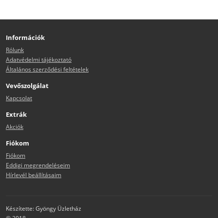
Információk
Rólunk
Adatvédelmi tájékoztató
Általános szerződési feltételek
Vevőszolgálat
Kapcsolat
Extrák
Akciók
Fiókom
Fiókom
Eddigi megrendeléseim
Hírlevél beállításaim
Készítette: Gyöngy Üzletház