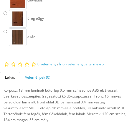
calwados
öreg tölgy
akác
0 vélemény
/
Írjon véleményt a termékről
Leírás
Vélemények (0)
Korpusz: 18 mm laminált bútorlap 0,5 mm színazonos ABS élzárással.
Szerkezeti összeépítés (ragasztott) köldökcsapozással. Front: 16 mm-es
belső oldal laminált, front oldal 3D bemarással 0,4 mm vastag
vákumfóliázott MDF. Tetőlap: 16 mm-es élprofilos, 3D vákumfóliázott MDF.
Tartozékok: fém fogók, fém fiókoldalak, fém lábak. Méretek: 120 cm széles,
184 cm magas, 55 cm mély.