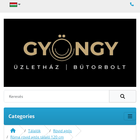
Categories
Tálalók
Rövid ajtós
Róma rövid ajtós tálaló 120 cm