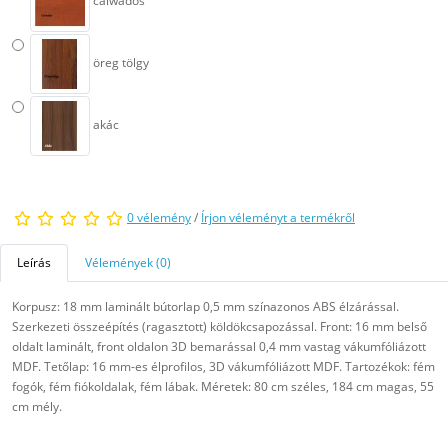
calwados
öreg tölgy
akác
0 vélemény
/
Írjon véleményt a termékről
Leírás
Vélemények (0)
Korpusz: 18 mm laminált bútorlap 0,5 mm színazonos ABS élzárással.
Szerkezeti összeépítés (ragasztott) köldökcsapozással. Front: 16 mm belső
oldalt laminált, front oldalon 3D bemarással 0,4 mm vastag vákumfóliázott
MDF. Tetőlap: 16 mm-es élprofilos, 3D vákumfóliázott MDF. Tartozékok: fém
fogók, fém fiókoldalak, fém lábak. Méretek: 80 cm széles, 184 cm magas, 55
cm mély.