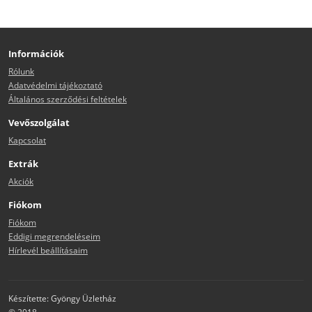
Információk
Rólunk
Adatvédelmi tájékoztató
Általános szerződési feltételek
Vevőszolgálat
Kapcsolat
Extrák
Akciók
Fiókom
Fiókom
Eddigi megrendeléseim
Hírlevél beállításaim
Készítette: Gyöngy Üzletház