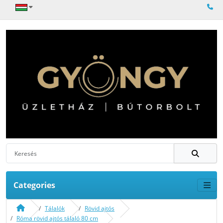
Categories
Tálalók
Rövid ajtós
Róma rövid ajtós tálaló 80 cm