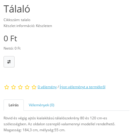
Tálaló
Cikkszám: talalo
Készlet információ: Készleten
0 Ft
Nettó: 0 Ft
0 vélemény
/
Írjon véleményt a termékről
Leírás
Vélemények (0)
Rövid és végig ajtós kialakítású tálalószekrény 80 és 120 cm-es
szélességben. Az oldalon szereplő valamennyi modellel rendelhető.
Magasság: 184,3 cm, mélység:55 cm.