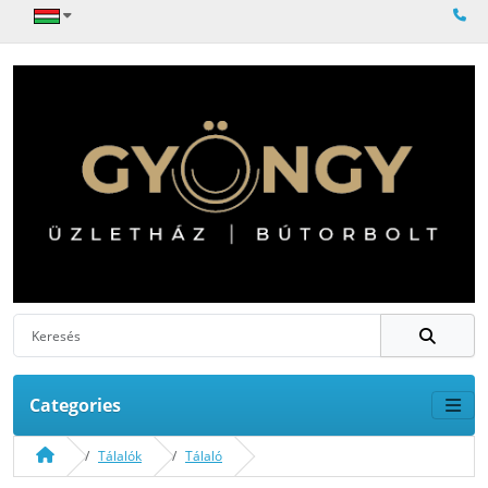
Categories
Tálalók
Tálaló