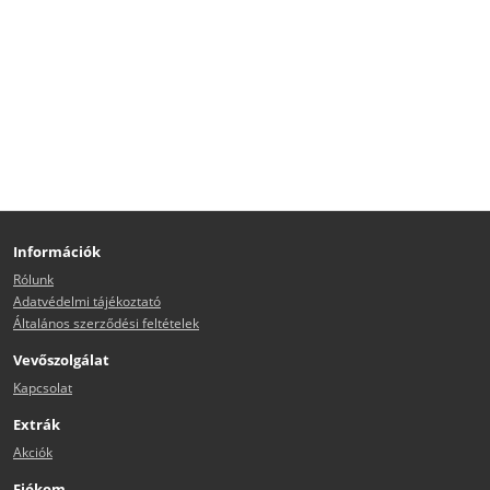
Információk
Rólunk
Adatvédelmi tájékoztató
Általános szerződési feltételek
Vevőszolgálat
Kapcsolat
Extrák
Akciók
Fiókom