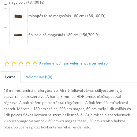
nagy polc (+3,400 Ft)
tolóajtós felső magasítás 180 cm (+86,100 Ft)
fiókos alsó magasítás 180 cm (+56,700 Ft)
0 vélemény
/
Írjon véleményt a termékről
Leírás
Vélemények (0)
18 mm-es laminált faforgácslap, ABS élfóliával zárva, süllyesztett fejű
csavarral összeszerelve. A hátfal 3 mm-es HDF lemez, tűzőkapoccsal
rögzítve. A polcok fém polctartókkal rögzítettek. A fiók fém fiókcsúszkával
szerelt. Méretek: 180 cm széles, 203 cm magas, 60 cm mély.1 db vállfás és
1db polcos-fiókos korpuszra szerelt ellemből áll.Az ajtók és a szerelvények
különcsomagolva vannak. 60 cm-es magasítással, 30 cm-es alsó fiókkal,
plusz polccal és plusz fiókkonténerrel is rendelhető.