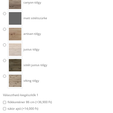
canyon tölgy
matt sötétszürke
artisan tölgy
justus tölgy
sötét justus tölgy
viking tölgy
Választható kiegészítők 1
fiókkonténer 86 cm (+36,900 Ft)
tükör ajtó (+14,000 Ft)