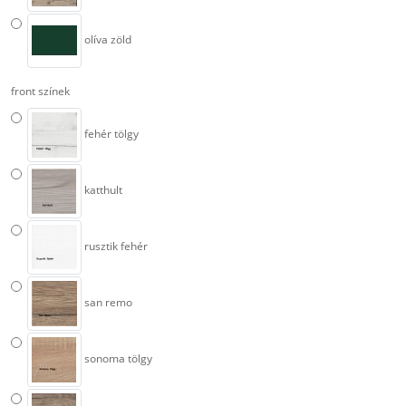
olíva zöld
front színek
fehér tölgy
katthult
rusztik fehér
san remo
sonoma tölgy