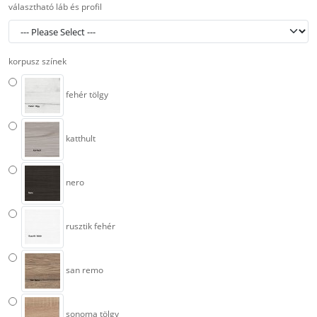
választható láb és profil
korpusz színek
fehér tölgy
katthult
nero
rusztik fehér
san remo
sonoma tölgy