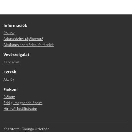
Információk
Rólunk
Adatvédelmi tájékoztató
Általános szerződési feltételek
Vevőszolgálat
Kapcsolat
Extrák
Akciók
Fiókom
Fiókom
Eddigi megrendeléseim
Hírlevél beállításaim
Készítette: Gyöngy Üzletház