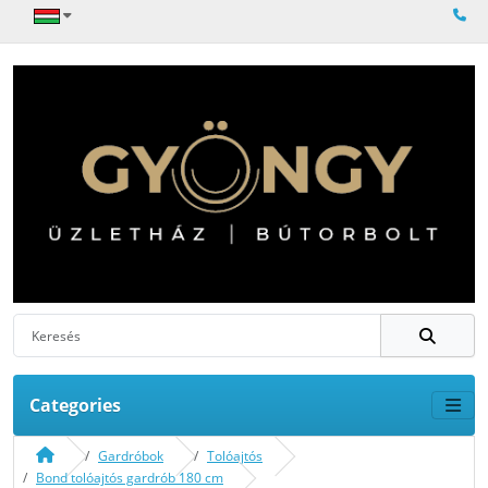
Categories
Gardróbok
Tolóajtós
Bond tolóajtós gardrób 180 cm