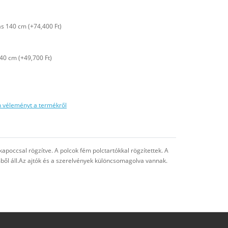
ás 140 cm (+74,400 Ft)
40 cm (+49,700 Ft)
n véleményt a termékről
apoccsal rögzítve. A polcok fém polctartókkal rögzítettek. A
mből áll.Az ajtók és a szerelvények különcsomagolva vannak.