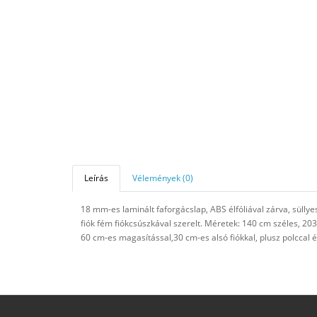
Leírás
Vélemények (0)
18 mm-es laminált faforgácslap, ABS élfóliával zárva, süllye
fiók fém fiókcsúszkával szerelt. Méretek: 140 cm széles, 20
60 cm-es magasítással,30 cm-es alsó fiókkal, plusz polccal é