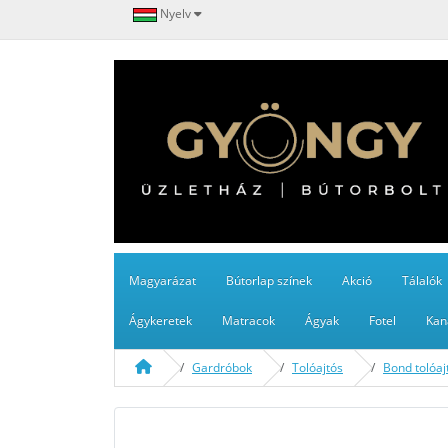
Nyelv
Magyarázat
Bútorlap színek
Akció
Tálalók
Ágykeretek
Matracok
Ágyak
Fotel
Kan
Gardróbok
Tolóajtós
Bond tolóa