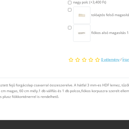
nagy polc (+3,400 Ft)
tolóajtós felső magasít
fiókos alsó magasítás 1
0 vélemény
/
Írjo
sztett fejű forgácslap csavarral összeszerelve. A hátfal 3 mm-es HDF lemez, tűzők
3 cm magas, 60 cm mély.1 db vállfás és 1 db polcos,fiókos korpuszra szerelt elle
s plusz fiókkonténerrel is rendelhető.