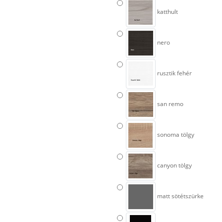
katthult
nero
rusztik fehér
san remo
sonoma tölgy
canyon tölgy
matt sötétszürke