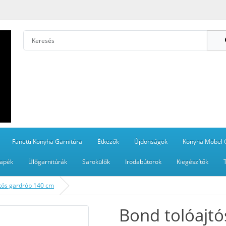
Fanetti Konyha Garnitúra
Étkezők
Újdonságok
Konyha Möbel 
apék
Ülőgarnitúrák
Sarokülők
Irodabútorok
Kiegészítők
jtós gardrób 140 cm
Bond tolóajt