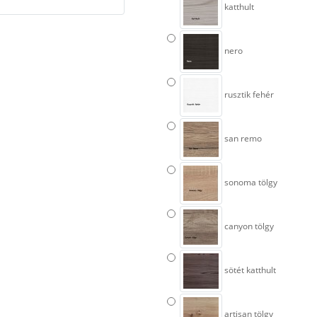
katthult
nero
rusztik fehér
san remo
sonoma tölgy
canyon tölgy
sötét katthult
artisan tölgy