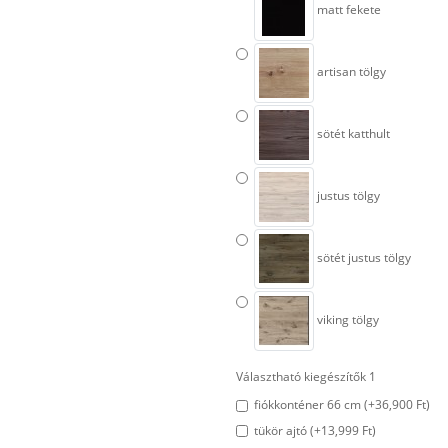
matt fekete
artisan tölgy
sötét katthult
justus tölgy
sötét justus tölgy
viking tölgy
Választható kiegészítők 1
fiókkonténer 66 cm (+36,900 Ft)
tükör ajtó (+13,999 Ft)