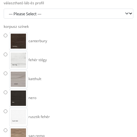
választható láb és profil
korpusz színek
canterbury
fehér tölgy
katthult
nero
rusztik fehér
san remo