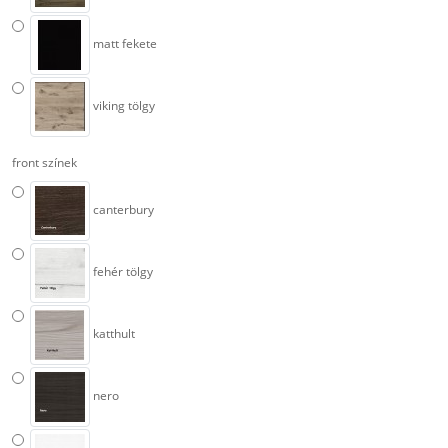
matt fekete
viking tölgy
front színek
canterbury
fehér tölgy
katthult
nero