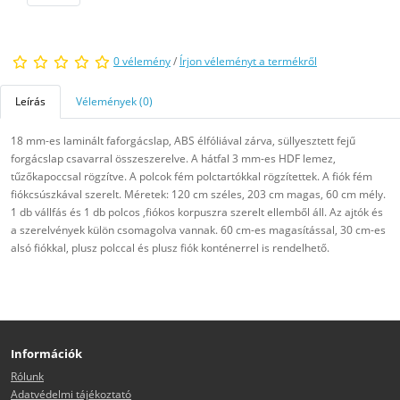
0 vélemény
/
Írjon véleményt a termékről
Leírás
Vélemények (0)
18 mm-es laminált faforgácslap, ABS élfóliával zárva, süllyesztett fejű
forgácslap csavarral összeszerelve. A hátfal 3 mm-es HDF lemez,
tűzőkapoccsal rögzítve. A polcok fém polctartókkal rögzítettek. A fiók fém
fiókcsúszkával szerelt. Méretek: 120 cm széles, 203 cm magas, 60 cm mély.
1 db vállfás és 1 db polcos ,fiókos korpuszra szerelt ellemből áll. Az ajtók és
a szerelvények külön csomagolva vannak. 60 cm-es magasítással, 30 cm-es
alsó fiókkal, plusz polccal és plusz fiók konténerrel is rendelhető.
Információk
Rólunk
Adatvédelmi tájékoztató