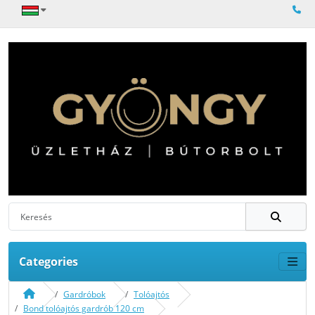
Categories
Gardróbok
Tolóajtós
Bond tolóajtós gardrób 120 cm