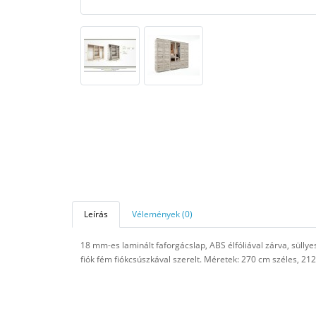
Leírás
Vélemények (0)
18 mm-es laminált faforgácslap, ABS élfóliával zárva, süllye
fiók fém fiókcsúszkával szerelt. Méretek: 270 cm széles, 2