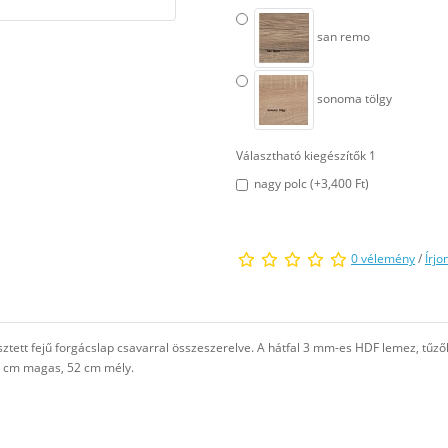
san remo
sonoma tölgy
Választható kiegészítők 1
nagy polc (+3,400 Ft)
0 vélemény
/
Írjo
sztett fejű forgácslap csavarral összeszerelve. A hátfal 3 mm-es HDF lemez, tűzők
12 cm magas, 52 cm mély.