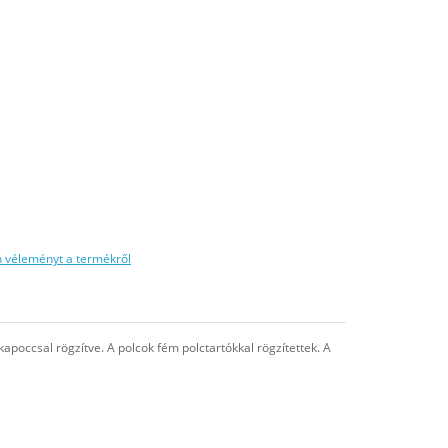
n véleményt a termékről
apoccsal rögzítve. A polcok fém polctartókkal rögzítettek. A