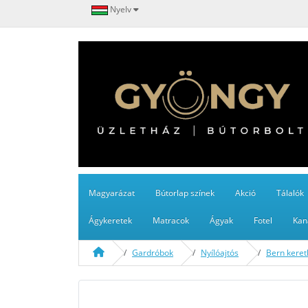
Nyelv
Magyarázat
Bútorlap színek
Akció
Tálalók
Ágykeretek
Matracok
Ágyak
Fotel
Kan
Gardróbok
Nyílóajtós
Bern keret