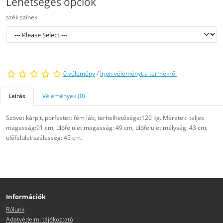
Lehetséges opciók
szék színek
0 vélemény
/
Írjon véleményt a termékről
Leírás
Vélemények (0)
Szövet kárpit, porfestett fém láb, terhelhetősége:120 kg. Méretek: teljes
magasság:91 cm, ülőfelület magasság: 49 cm, ülőfelület mélység: 43 cm,
ülőfelület szélesség: 45 cm.
Információk
Rólunk
Adatvédelmi tájékoztató