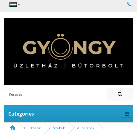
Categories
Étkezők
Székek
Alina szék