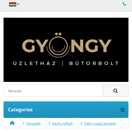
Categories
Kanapék
Karfa nélküli
Fabo rugós kanapé