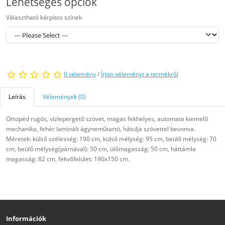
Lehetséges opciók
Választható kárpitos színek
0 vélemény
/
Írjon véleményt a termékről
Leírás
Vélemények (0)
Ortopéd rugós, vízlepergető szövet, magas fekhelyes, automata kiemelő
mechanika, fehér laminált ágyneműtartó, hátulja szövettel bevonva.
Méretek: külső szélesség: 190 cm, külső mélység: 95 cm, beülő mélység: 70
cm, beülő mélység(párnával): 50 cm, ülőmagasság: 50 cm, háttámla
magasság: 82 cm, fekvőfelület: 190x150 cm.
Információk