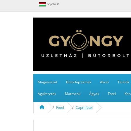
Nyelv
Magyarázat
Bútorlap színek
Akció
Tálalók
Ágykeretek
Matracok
Ágyak
Fotel
Kan
Fotel
Capri fotel