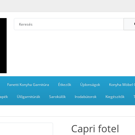
Fanetti Konyha Garnitúra
Étkezők
Újdonságok
Konyha Möbel 
apék
Ülőgarnitúrák
Sarokülők
Irodabútorok
Kiegészítők
Capri fotel