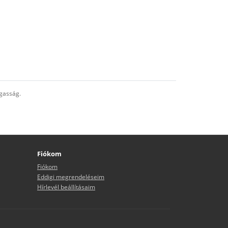
agasság.
Fiókom
Fiókom
Eddigi megrendeléseim
Hírlevél beállításaim