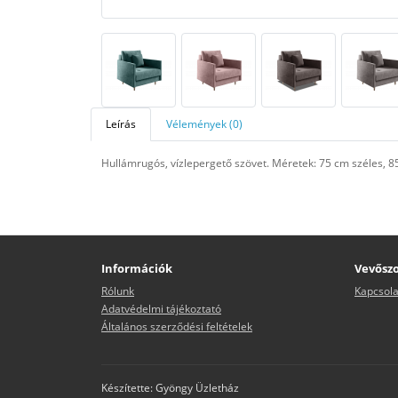
Leírás
Vélemények (0)
Hullámrugós, vízlepergető szövet. Méretek: 75 cm széles,
Információk
Vevőszo
Rólunk
Kapcsola
Adatvédelmi tájékoztató
Általános szerződési feltételek
Készítette: Gyöngy Üzletház