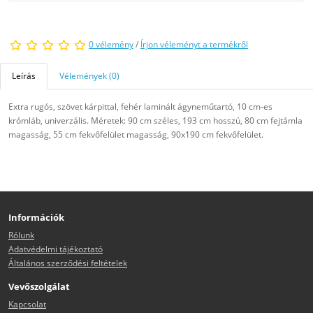
0 vélemény
/
Írjon véleményt a termékről
Leírás
Vélemények (0)
Extra rugós, szövet kárpittal, fehér laminált ágyneműtartó, 10 cm-es
krómláb, univerzális. Méretek: 90 cm széles, 193 cm hosszú, 80 cm fejtámla
magasság, 55 cm fekvőfelület magasság, 90x190 cm fekvőfelület.
Információk
Rólunk
Adatvédelmi tájékoztató
Általános szerződési feltételek
Vevőszolgálat
Kapcsolat