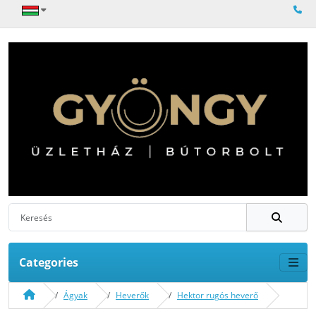
Categories
Ágyak
Heverők
Hektor rugós heverő