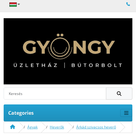
Categories
Ágyak
Heverők
Árkád szivacsos heverő