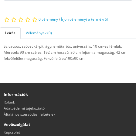
0 vélemény
/
Írjon véleményt a termékről
Leírás
Vélemények (0)
Szivacsos, szövet kárpit, ágyneműtartós, univerzális, 10 cm-es fémláb.
Méretek: 90 cm széles, 192 cm hosszú, 80 cm fejtámla magasság, 42 cm
fekvőfelület magasság. Fekvő felület:190x90 cm
Információk
Rólunk
Adatvédelmi tájékoztató
Általános szerződési feltételek
Vevőszolgálat
Kapcsolat