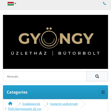
Categories
Irodabútorok
Irattartó szekrények
Polly könyvespolc 42 cm