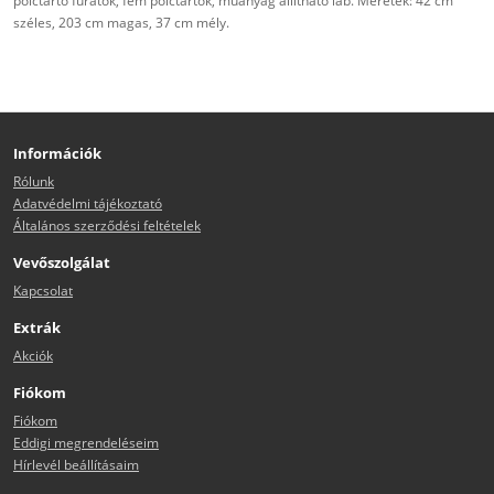
polctartó furatok, fém polctartók, műanyag állítható láb. Méretek: 42 cm
széles, 203 cm magas, 37 cm mély.
Információk
Rólunk
Adatvédelmi tájékoztató
Általános szerződési feltételek
Vevőszolgálat
Kapcsolat
Extrák
Akciók
Fiókom
Fiókom
Eddigi megrendeléseim
Hírlevél beállításaim