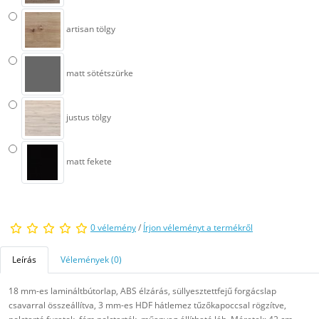
artisan tölgy
matt sötétszürke
justus tölgy
matt fekete
0 vélemény
/
Írjon véleményt a termékről
Leírás
Vélemények (0)
18 mm-es lamináltbútorlap, ABS élzárás, süllyesztettfejű forgácslap
csavarral összeállítva, 3 mm-es HDF hátlemez tűzőkapoccsal rögzítve,