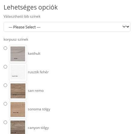
Lehetséges opciók
Választható láb színek
korpusz színek
katthult
rusztik fehér
san remo
sonoma tölgy
canyon tölgy