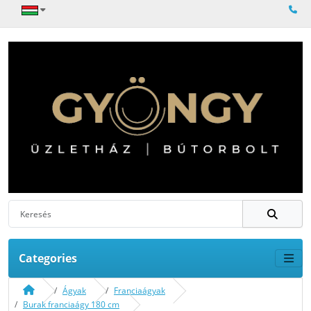
Categories
Ágyak
Franciaágyak
Burak franciaágy 180 cm