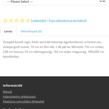
0 vélemény
/
Írjon véleményt a termékről
Leírás
Vélemények (0)
Ortopéd bonell rugó, fehér laminált bútorlap ágyneműtartó, erősített váz,
vízlepergető szövet, 10 cm-es fém láb, 2 db párna. Méretek: 192 cm széles,
238 cm hosszú, 55 cm ülőmagasság, 103 cm teljes magasság, 180x200 cm
fekvőfelület.
Információk
Rólunk
Adatvédelmi tájékoztató
Általános szerződési feltételek