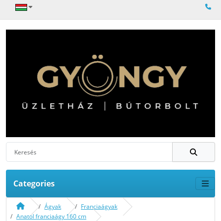
Categories
Ágyak
Franciaágyak
Anatol franciaágy 160 cm