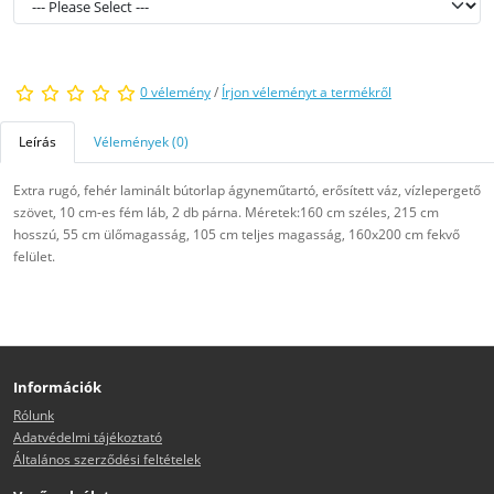
0 vélemény
/
Írjon véleményt a termékről
Leírás
Vélemények (0)
Extra rugó, fehér laminált bútorlap ágyneműtartó, erősített váz, vízlepergető
szövet, 10 cm-es fém láb, 2 db párna. Méretek:160 cm széles, 215 cm
hosszú, 55 cm ülőmagasság, 105 cm teljes magasság, 160x200 cm fekvő
felület.
Információk
Rólunk
Adatvédelmi tájékoztató
Általános szerződési feltételek