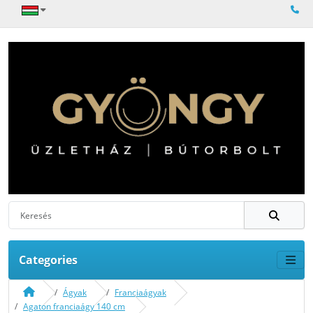
Categories
Ágyak
Franciaágyak
Agaton franciaágy 140 cm