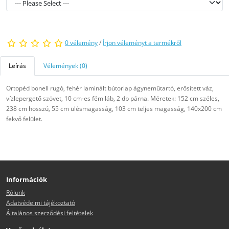
0 vélemény
/
Írjon véleményt a termékről
Leírás
Vélemények (0)
Ortopéd bonell rugó, fehér laminált bútorlap ágyneműtartó, erősített váz,
vízlepergető szövet, 10 cm-es fém láb, 2 db párna. Méretek: 152 cm széles,
238 cm hosszú, 55 cm ülésmagasság, 103 cm teljes magasság, 140x200 cm
fekvő felület.
Információk
Rólunk
Adatvédelmi tájékoztató
Általános szerződési feltételek