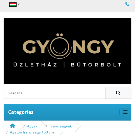
Categories
Ágyak
Franciaágyak
Agaton franciaágy 160 cm