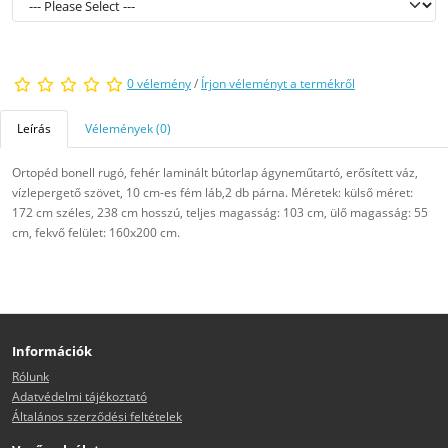
0 vélemény
/
Írjon véleményt a termékről
Leírás
Vélemények (0)
Ortopéd bonell rugó, fehér laminált bútorlap ágyneműtartó, erősített váz,
vízlepergető szövet, 10 cm-es fém láb,2 db párna. Méretek: külső méret:
172 cm széles, 238 cm hosszú, teljes magasság: 103 cm, ülő magasság: 55
cm, fekvő felület: 160x200 cm.
Információk
Rólunk
Adatvédelmi tájékoztató
Általános szerződési feltételek