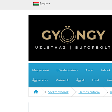
Nyelv
Magyarázat
Bútorlap színek
Akció
Tálalók
Ágykeretek
Matracok
Ágyak
Fotel
Kan
Szekrénysorok
Elemes bútorok
R