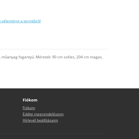
n véleményt a termékről
ve, műanyag fogantyú. Méretek: 90 cm széles, 204 cm magas,
Fiókom
Fiókom
Eddigi megrendeléseim
Hírlevél beállításaim