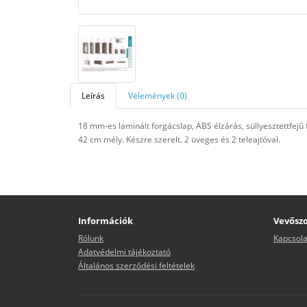
Leírás
Vélemények (0)
18 mm-es laminált forgácslap, ABS élzárás, süllyesztettfej
42 cm mély. Készre szerelt. 2 üveges és 2 teleajtóval.
Információk
Vevőszo
Rólunk
Kapcsola
Adatvédelmi tájékoztató
Általános szerződési feltételek