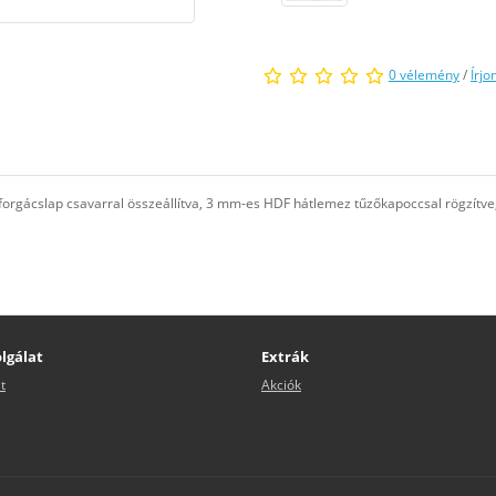
0 vélemény
/
Írjo
ű forgácslap csavarral összeállítva, 3 mm-es HDF hátlemez tűzőkapoccsal rögzít
lgálat
Extrák
t
Akciók