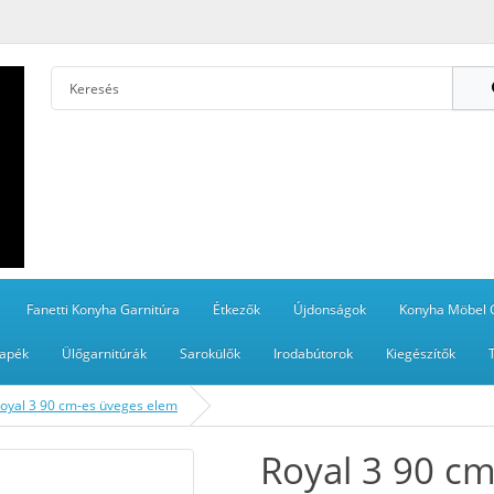
Fanetti Konyha Garnitúra
Étkezők
Újdonságok
Konyha Möbel 
apék
Ülőgarnitúrák
Sarokülők
Irodabútorok
Kiegészítők
oyal 3 90 cm-es üveges elem
Royal 3 90 c