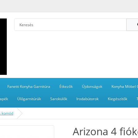
Fanetti Konyha Garnitúra
Étkezők
Újdonságok
Konyha Möbel 
apék
Ülőgarnitúrák
Sarokülők
Irodabútorok
Kiegészítők
os komód
Arizona 4 fi