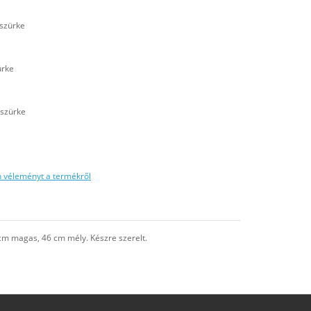
tszürke
ürke
tszürke
n véleményt a termékről
cm magas, 46 cm mély. Készre szerelt.