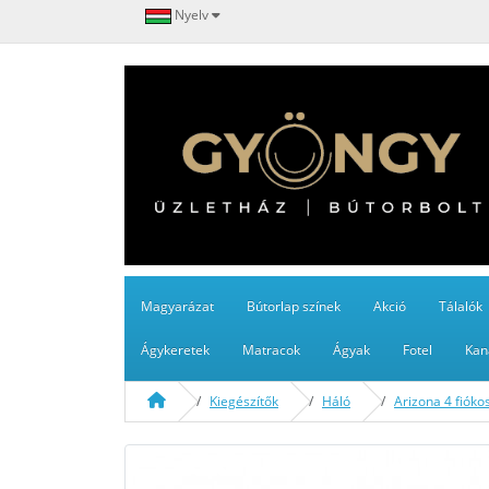
Nyelv
Magyarázat
Bútorlap színek
Akció
Tálalók
Ágykeretek
Matracok
Ágyak
Fotel
Kan
Kiegészítők
Háló
Arizona 4 fiók