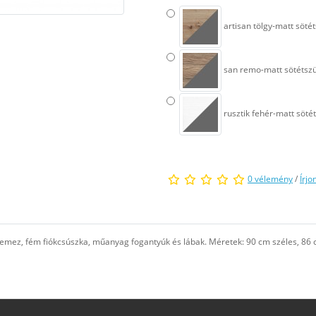
artisan tölgy-matt söté
san remo-matt sötétsz
rusztik fehér-matt söté
0 vélemény
/
Írjo
emez, fém fiókcsúszka, műanyag fogantyúk és lábak. Méretek: 90 cm széles, 86 