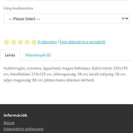
Irány kiválasztása
0 vélemény
/
Írjon véleményt a termékről
Leírás
Vélemények (0)
Hullámrugós, szövetes, ágyazható, magas fekhelyes. Külső méret: 295x195
cm, fekvőfelület: 210x125 cm, ülőmagasság: 38 cm, beülő mélység: 58 cm,
teljes magasság: 80 cm. Jobbos-balos állásban kérhető.
Információk
Rólunk
Adatvédelmi tájékoztató