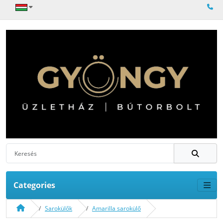
Categories
Sarokülők
Amarilla sarokülő