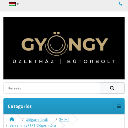
Categories
Ülőgarnitúrák
3+1+1
Beniamin 3+1+1 ülőgarnitúra