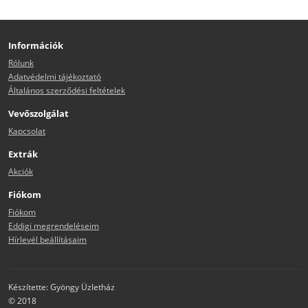
Információk
Rólunk
Adatvédelmi tájékoztató
Általános szerződési feltételek
Vevőszolgálat
Kapcsolat
Extrák
Akciók
Fiókom
Fiókom
Eddigi megrendeléseim
Hírlevél beállításaim
Készítette: Gyöngy Üzletház
© 2018