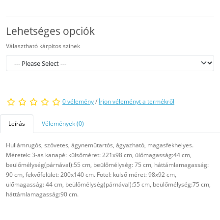
Lehetséges opciók
Választható kárpitos színek
0 vélemény
/
Írjon véleményt a termékről
Leírás
Vélemények (0)
Hullámrugós, szövetes, ágyneműtartós, ágyazható, magasfekhelyes.
Méretek: 3-as kanapé: külsőméret: 221x98 cm, ülőmagasság:44 cm,
beülőmélység(párnával):55 cm, beülőmélység: 75 cm, háttámlamagasság:
90 cm, fekvőfelület: 200x140 cm. Fotel: külső méret: 98x92 cm,
ülőmagasság: 44 cm, beülőmélység(párnával):55 cm, beülőmélység:75 cm,
háttámlamagasság:90 cm.