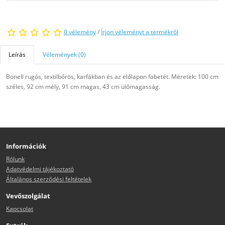
0 vélemény
/
Írjon véleményt a termékről
Leírás
Vélemények (0)
Bonell rugós, textilbőrös, karfákban és az előlapon fabetét. Méretek: 100 cm
széles, 92 cm mély, 91 cm magas, 43 cm ülőmagasság.
Információk
Rólunk
Adatvédelmi tájékoztató
Általános szerződési feltételek
Vevőszolgálat
Kapcsolat