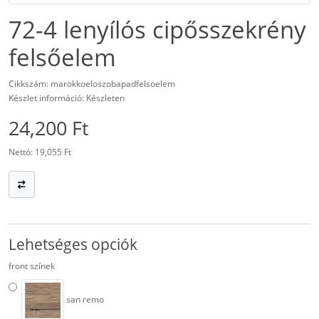
72-4 lenyílós cipősszekrény
felsőelem
Cikkszám: marokkoeloszobapadfelsoelem
Készlet információ: Készleten
24,200 Ft
Nettó: 19,055 Ft
Lehetséges opciók
front színek
san remo