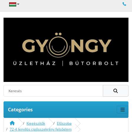
Categories
Kiegészítők
Előszoba
72-4 lenyílós cipősszekrény felsőelem