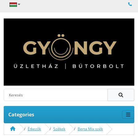
Categories
Étkezők
Székek
Berta Mix szék