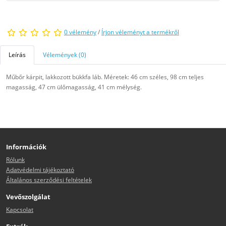
0 vélemény
/
Írjon véleményt a termékről
Leírás
Vélemények (0)
Műbőr kárpit, lakkozott bükkfa láb. Méretek: 46 cm széles, 98 cm teljes
magasság, 47 cm ülőmagasság, 41 cm mélység.
Információk
Rólunk
Adatvédelmi tájékoztató
Általános szerződési feltételek
Vevőszolgálat
Kapcsolat