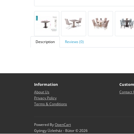
Description
Reviews (0)
Information
Custom
About Us
Contact 
Privacy Policy
Terms & Conditions
Powered By
OpenCart
Gyöngy Üzletház - Bútor © 2026