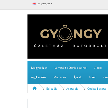
Language
Magyarázat
Laminált bútorlap színek
Akció
Ágykeretek
Matracok
Ágyak
Fotel
Kan
Étkezők
Asztalok
Cocktail asztal