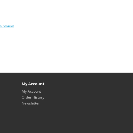
 a review
My Account
My Account
Order History
Newsletter