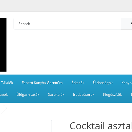
Tálalók
Fanetti Konyha Garnitúra
Étkezők
Újdonságok
Konyh
apék
Ülőgarnitúrák
Sarokülők
Irodabútorok
Kiegészítők
Cocktail aszta