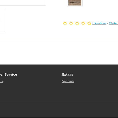
0 reviews
/
Write
er Service
Extras
Us
Specials