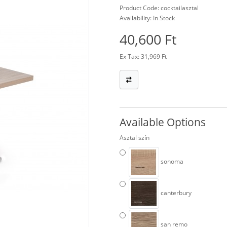
Product Code: cocktailasztal
Availability: In Stock
40,600 Ft
Ex Tax: 31,969 Ft
Available Options
Asztal szín
sonoma
canterbury
san remo