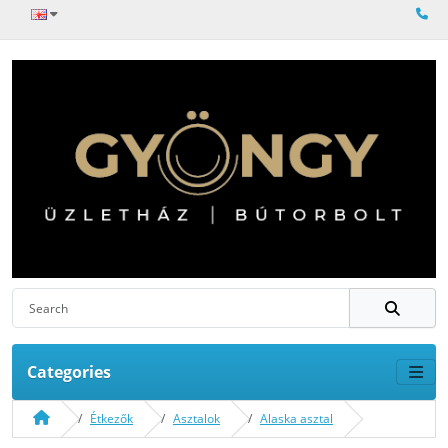
Categories
Étkezők
Asztalok
Alaska asztal