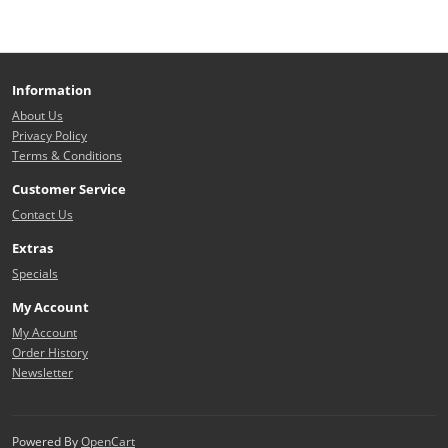
Information
About Us
Privacy Policy
Terms & Conditions
Customer Service
Contact Us
Extras
Specials
My Account
My Account
Order History
Newsletter
Powered By
OpenCart