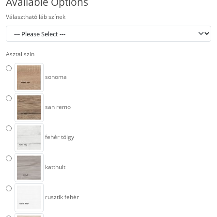
Available Options
Választható láb színek
Asztal szín
sonoma
san remo
fehér tölgy
katthult
rusztik fehér