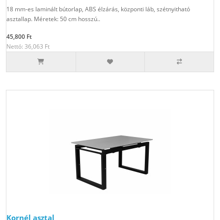
18 mm-es laminált bútorlap, ABS élzárás, központi láb, szétnyitható
asztallap. Méretek: 50 cm hosszú..
45,800 Ft
Nettó: 36,063 Ft
Kornél asztal