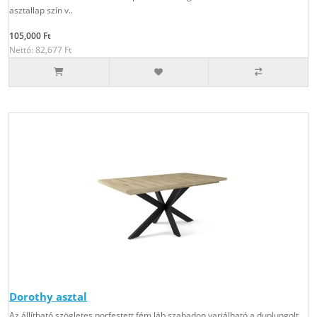
asztallap szín v..
105,000 Ft
Nettó: 82,677 Ft
Dorothy asztal
Az állítható szögletes porfestett fém láb szabadon variálható a duplungolt