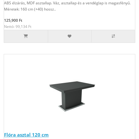
ABS élzárás, MDF asztallap. Váz, asztallap és a vendéglap is magasfényű.
Méretek: 160 cm (+40) hossz..
125,900 Ft
Nettó: 99,134 Ft
Flóra asztal 120 cm