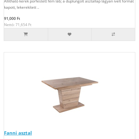
Állítható kerek porfestett fém láb; a duplungolt asztallap lágyan ívelt formát
kapott, lekerekített ..
91,000 Ft
Nettó: 71,654 Ft
Fanni asztal