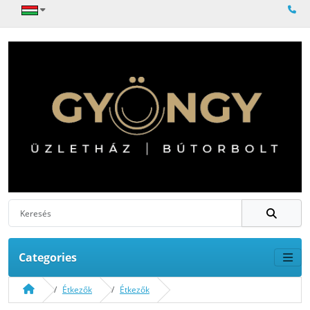
Categories
Étkezők
Étkezők