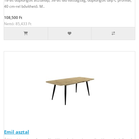
18-as duplungolt asztallap, 38-as láb vastagság, duplungolt talp C profillal,
40 cm-rel bővíthető. M..
108,500 Ft
Nettó: 85,433 Ft
Emil asztal