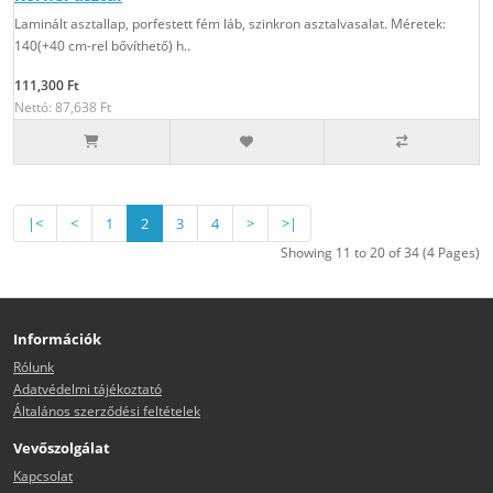
Laminált asztallap, porfestett fém láb, szinkron asztalvasalat. Méretek:
140(+40 cm-rel bővíthető) h..
111,300 Ft
Nettó: 87,638 Ft
|<
<
1
2
3
4
>
>|
Showing 11 to 20 of 34 (4 Pages)
Információk
Rólunk
Adatvédelmi tájékoztató
Általános szerződési feltételek
Vevőszolgálat
Kapcsolat