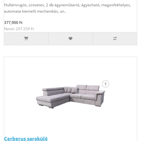
Hullámrugós, szövetes, 2 db ágyneműtartó, ágyazható, magasfekhelyes,
automata kiemelő mechanikás, un..
377,900 Ft
Nettó: 297,559 Ft
Cerberus sarokülő