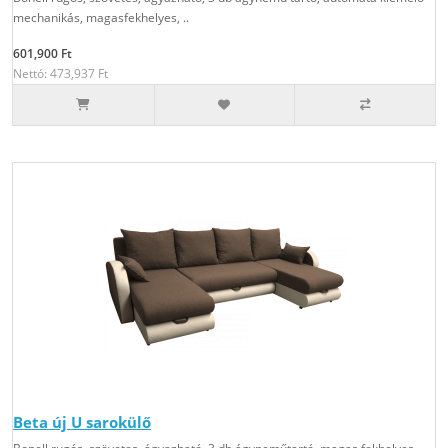
mechanikás, magasfekhelyes, ..
601,900 Ft
Nettó: 473,937 Ft
Beta új U sarokülő