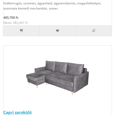
Hullámrugós, szövetes, ágyazható, ágyneműtartós, magasfekhelyes,
automata kiemelő mechanikás, univer..
485,700 Ft
Nettó: 382,441 Ft
Capri sarokülő