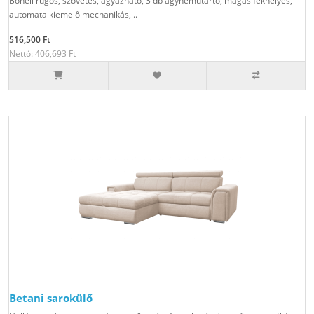
Bonell rugós, szövetes, ágyazható, 3 db ágyneműtartó, magas fekhelyes,
automata kiemelő mechanikás, ..
516,500 Ft
Nettó: 406,693 Ft
Betani sarokülő