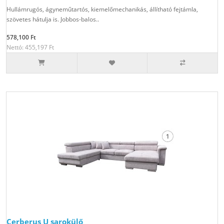
Hullámrugós, ágyneműtartós, kiemelőmechanikás, állítható fejtámla,
szövetes hátulja is. Jobbos-balos..
578,100 Ft
Nettó: 455,197 Ft
Cerberus U sarokülő