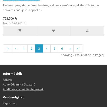
Hullámrugós, kiemelőmechanikás, 2 db ágyneműtartó, állítható fejtámla,
szövetes hátulja is. Képpel a..
793,700 Ft
Nettó: 624,961 Ft
|<
<
1
2
3
4
5
6
>
>|
Showing 21 to 30 of 52 (6 Pages)
Információk
Rólunk
Adatvédelmi tájékoztató
Általános szerződési feltételek
Vevőszolgálat
Kapcsolat