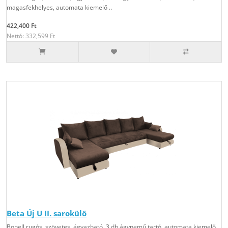
magasfekhelyes, automata kiemelő ..
422,400 Ft
Nettó: 332,599 Ft
Beta Új U II. sarokülő
Bonell rugós, szövetes, ágyazható, 3 db ágynemű tartó, automata kiemelő