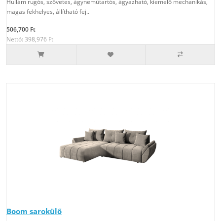
Hullám rugós, szövetes, ágyneműtartós, ágyazható, kiemelő mechanikás,
magas fekhelyes, állítható fej..
506,700 Ft
Nettó: 398,976 Ft
Boom sarokülő