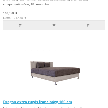
vízlepergető szövet, 10 cm-es fém l..
158,100 Ft
Nettó: 124,488 Ft
Dragon extra rugós franciaágy 160 cm