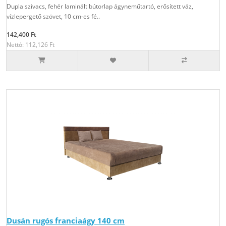
Dupla szivacs, fehér laminált bútorlap ágyneműtartó, erősített váz,
vízlepergető szövet, 10 cm-es fé..
142,400 Ft
Nettó: 112,126 Ft
Dusán rugós franciaágy 140 cm