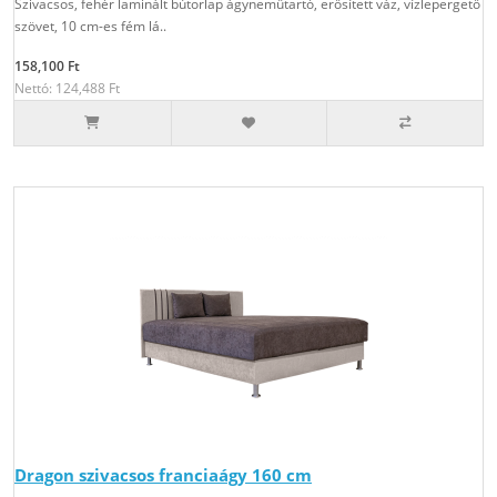
Szivacsos, fehér laminált bútorlap ágyneműtartó, erősített váz, vízlepergető
szövet, 10 cm-es fém lá..
158,100 Ft
Nettó: 124,488 Ft
Dragon szivacsos franciaágy 160 cm