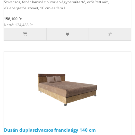
Szivacsos, fehér laminált bútorlap ágyneműtartó, erősített váz,
vízlepergetős szövet, 10 cm-es fém l..
158,100 Ft
Nettó: 124,488 Ft
Dusán duplaszivacsos franciaágy 140 cm