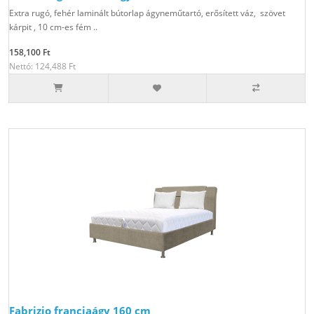
Extra rugó, fehér laminált bútorlap ágyneműtartó, erősített váz, szövet
kárpit , 10 cm-es fém ..
158,100 Ft
Nettó: 124,488 Ft
Fabrizio franciaágy 160 cm