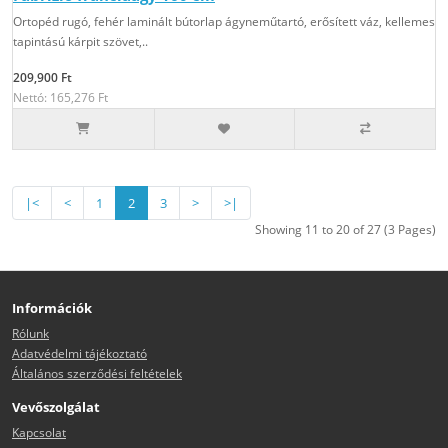
Ortopéd rugó, fehér laminált bútorlap ágyneműtartó, erősített váz, kellemes
tapintású kárpit szövet,..
209,900 Ft
Nettó: 165,276 Ft
|<
<
1
2
3
>
>|
Showing 11 to 20 of 27 (3 Pages)
Információk
Rólunk
Adatvédelmi tájékoztató
Általános szerződési feltételek
Vevőszolgálat
Kapcsolat