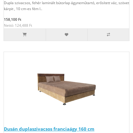
Dupla szivacsos, fehér laminált bútorlap ágyneműtartó, erősített váz, szövet
kárpit , 10 cm-es fém l..
158,100 Ft
Nettó: 124,488 Ft
Dusán duplaszivacsos franciaágy 160 cm