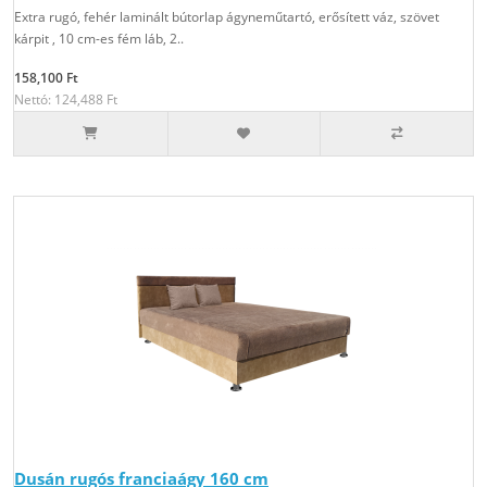
Extra rugó, fehér laminált bútorlap ágyneműtartó, erősített váz, szövet
kárpit , 10 cm-es fém láb, 2..
158,100 Ft
Nettó: 124,488 Ft
Dusán rugós franciaágy 160 cm