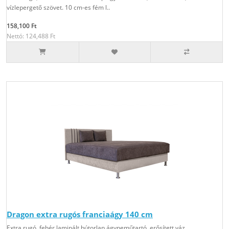
vízlepergető szövet. 10 cm-es fém l..
158,100 Ft
Nettó: 124,488 Ft
Dragon extra rugós franciaágy 140 cm
Extra rugó, fehér laminált bútorlap ágyneműtartó, erősített váz,