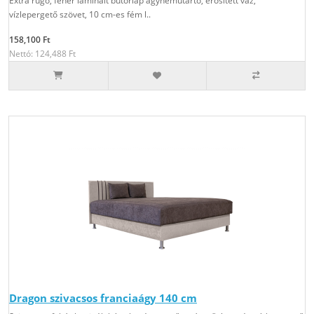
Extra rugó, fehér laminált bútorlap ágyneműtartó, erősített váz,
vízlepergető szövet, 10 cm-es fém l..
158,100 Ft
Nettó: 124,488 Ft
Dragon szivacsos franciaágy 140 cm