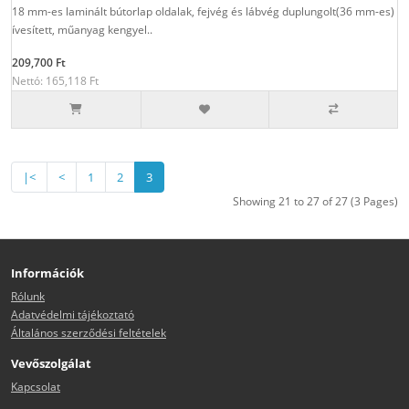
18 mm-es laminált bútorlap oldalak, fejvég és lábvég duplungolt(36 mm-es)
ívesített, műanyag kengyel..
209,700 Ft
Nettó: 165,118 Ft
|<
<
1
2
3
Showing 21 to 27 of 27 (3 Pages)
Információk
Rólunk
Adatvédelmi tájékoztató
Általános szerződési feltételek
Vevőszolgálat
Kapcsolat