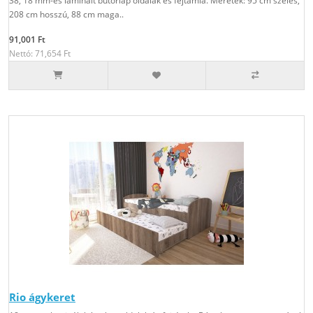
38, 18 mm-es laminált bútorlap oldalak és fejtámla. Méretek: 95 cm széles,
208 cm hosszú, 88 cm maga..
91,001 Ft
Nettó: 71,654 Ft
Rio ágykeret