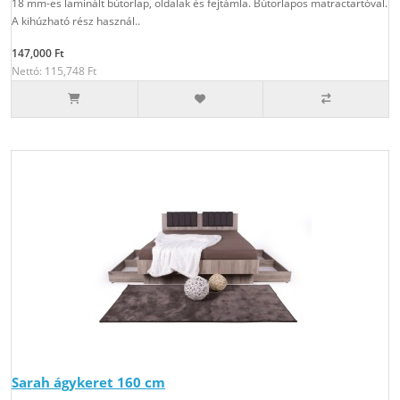
18 mm-es laminált bútorlap, oldalak és fejtámla. Bútorlapos matractartóval.
A kihúzható rész használ..
147,000 Ft
Nettó: 115,748 Ft
Sarah ágykeret 160 cm