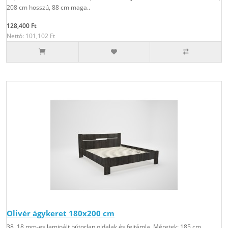
208 cm hosszú, 88 cm maga..
128,400 Ft
Nettó: 101,102 Ft
Olivér ágykeret 180x200 cm
38, 18 mm-es laminált bútorlap oldalak és fejtámla. Méretek: 185 cm