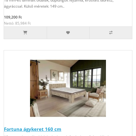
18 mm-es laminált oldalak, duplungolt fejtámla, erősített lábrész,
ágyráccsal. Külső méretek: 149 cm..
109,200 Ft
Nettó: 85,984 Ft
Fortuna ágykeret 160 cm