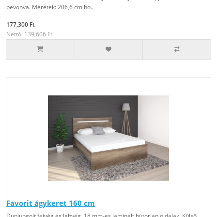
bevonva. Méretek: 206,6 cm ho..
177,300 Ft
Nettó: 139,606 Ft
Favorit ágykeret 160 cm
Duplungolt fejvég és lábvég, 18 mm-es laminált bútorlap oldalak. Külső