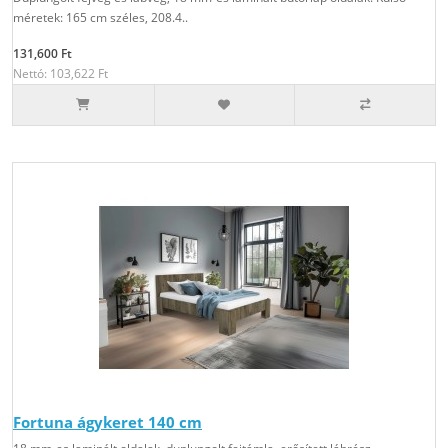
méretek: 165 cm széles, 208.4..
131,600 Ft
Nettó: 103,622 Ft
Fortuna ágykeret 140 cm