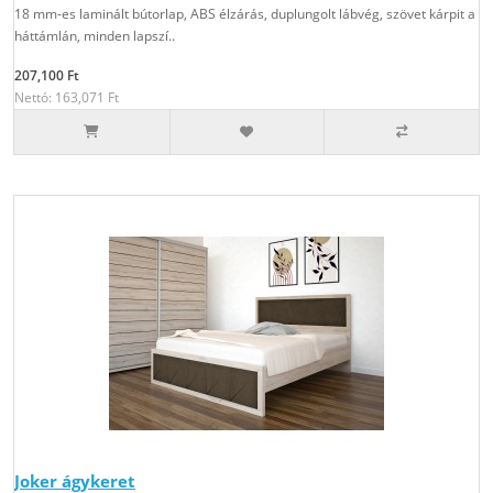
18 mm-es laminált bútorlap, ABS élzárás, duplungolt lábvég, szövet kárpit a
háttámlán, minden lapszí..
207,100 Ft
Nettó: 163,071 Ft
Joker ágykeret