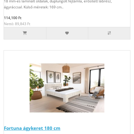
18 mm-es laminált oldalak, duplungolt fejtámla, erősített lábrész,
ágyráccsal. Külső méretek: 169 cm..
114,100 Ft
Nettó: 89,843 Ft
Fortuna ágykeret 180 cm