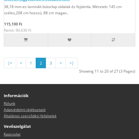
38,18 mm-es laminált bútorlap oldalak és fejtámla. Méretek: 145 cm
széles,208 cm hosszú, 88 cm magas..
115,100 Ft
Nettó: 90,630 Ft
|<
<
1
2
3
>
>|
Showing 11 to 20 of 27 (3 Pages)
Információk
Rólunk
Adatvédelmi tájékoztató
Általános szerződési feltételek
Vevőszolgálat
Kapcsolat